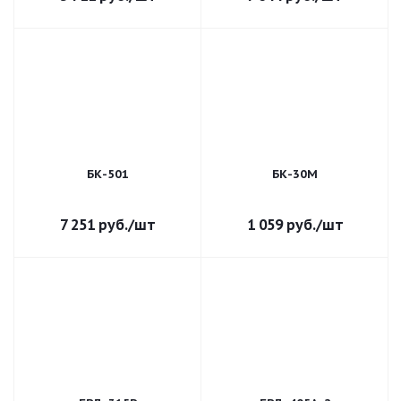
БК-501
БК-30М
7 251
руб.
/шт
1 059
руб.
/шт