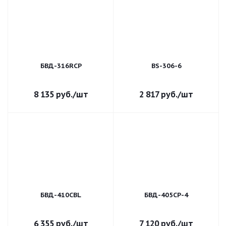
БВД-316RCP
BS-306-6
8 135
руб.
/шт
2 817
руб.
/шт
БВД-410CBL
БВД-405CP-4
6 355
руб.
/шт
7 120
руб.
/шт