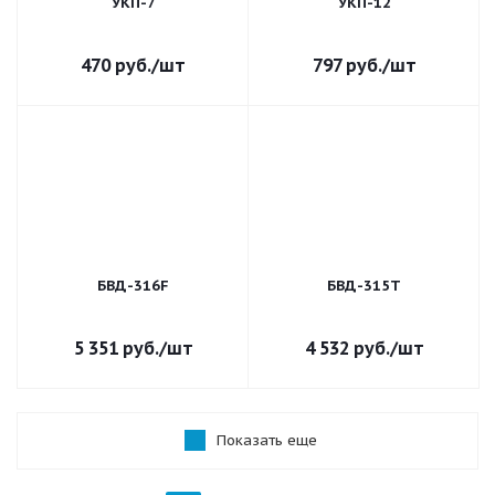
УКП-7
УКП-12
470
руб.
/шт
797
руб.
/шт
БВД-316F
БВД-315T
5 351
руб.
/шт
4 532
руб.
/шт
Показать еще