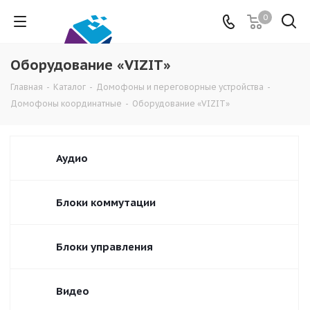
0
Оборудование «VIZIT»
Главная
-
Каталог
-
Домофоны и переговорные устройства
-
Домофоны координатные
-
Оборудование «VIZIT»
Аудио
Блоки коммутации
Блоки управления
Видео