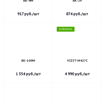
БК-4М
БК-2V
917
руб.
/шт
874
руб.
/шт
НОВИНКА
БК-100М
VIZIT-M427C
1 354
руб.
/шт
4 990
руб.
/шт