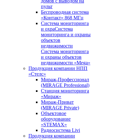
домов с выводом на
пульт
Беспроводная система
«Контакт» 868 МГц
Система мониторинга
и охраСистема
мониторинга и охраны
объектов
недвижимости
Система мониторинга
и охраны объектов
недвижимости «Mega»
Продукция компании НПП
«Стелс»
Мираж-Профессионал
(MIRAGE Professional)
Станция мониторинга
«Мираж»
Мираж-Приват
(MIRAGE Private)
Объектовое
оборудование
«STEMAX»
Радиосистема Livi
Продукция компании