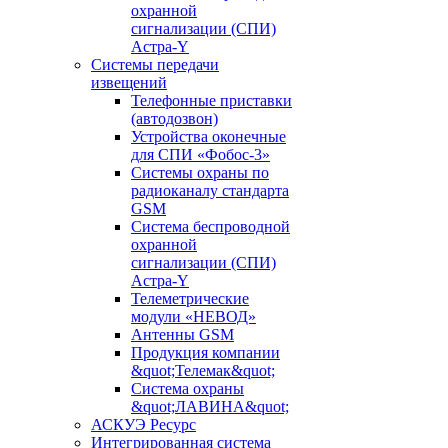
охранной
сигнализации (СПИ)
Астра-Y
Системы передачи
извещений
Телефонные приставки
(автодозвон)
Устройства оконечные
для СПИ «Фобос-3»
Системы охраны по
радиоканалу стандарта
GSM
Система беспроводной
охранной
сигнализации (СПИ)
Астра-Y
Телеметрические
модули «НЕВОД»
Антенны GSM
Продукция компании
&quot;Телемак&quot;
Система охраны
&quot;ЛАВИНА&quot;
АСКУЭ Ресурс
Интегрированная система