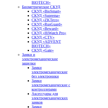
BIOTECH»
Биометрические СКУД
СКУД «BioSmart»
СКУД «Suprema»
СКУД «ZKTeco»
СКУД «RusGuard»
СКУД «Beward»
СКУД «HiWatch Pro»
СКУД «CTV»
СКУД «ADVENT
BIOTECH»
СКУД «Gate»
Замки и
электромеханические
защелки
Замки
электромеханические
без электроники
Замки
электромеханические с
контроллерами
Аксессуары для
электромеханических
замков
Замки