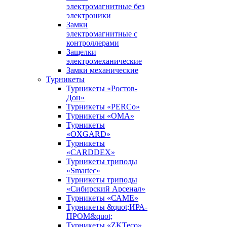
электромагнитные без
электроники
Замки
электромагнитные с
контроллерами
Защелки
электромеханические
Замки механические
Турникеты
Турникеты «Ростов-
Дон»
Турникеты «PERCo»
Турникеты «ОМА»
Турникеты
«OXGARD»
Турникеты
«CARDDEX»
Турникеты триподы
«Smartec»
Турникеты триподы
«Сибирский Арсенал»
Турникеты «САМЕ»
Турникеты &quot;ИРА-
ПРОМ&quot;
Турникеты «ZKTeco»