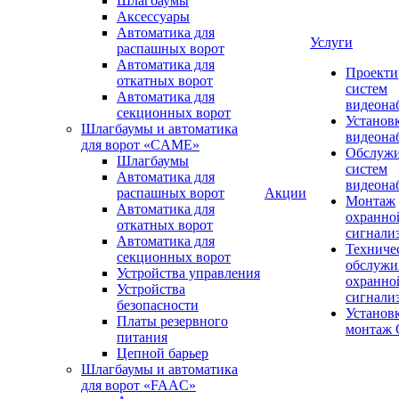
Шлагбаумы
Аксессуары
Автоматика для
Услуги
распашных ворот
Автоматика для
Проекти
откатных ворот
систем
Автоматика для
видеона
секционных ворот
Установ
Шлагбаумы и автоматика
видеона
для ворот «CAME»
Обслуж
Шлагбаумы
систем
Автоматика для
видеона
распашных ворот
Акции
Монтаж
Автоматика для
охранно
откатных ворот
сигнали
Автоматика для
Техниче
секционных ворот
обслужи
Устройства управления
охранно
Устройства
сигнали
безопасности
Установ
Платы резервного
монтаж
питания
Цепной барьер
Шлагбаумы и автоматика
для ворот «FAAC»