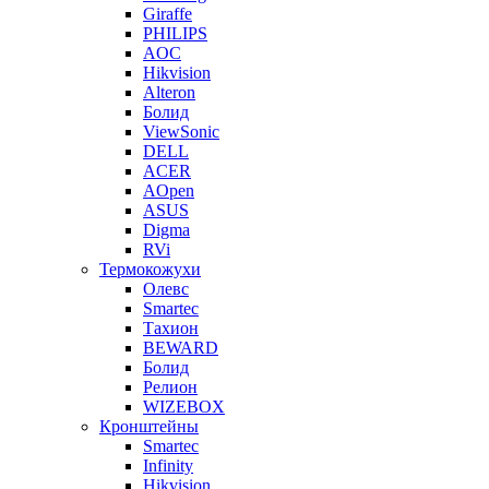
Giraffe
PHILIPS
AOC
Hikvision
Alteron
Болид
ViewSonic
DELL
ACER
AOpen
ASUS
Digma
RVi
Термокожухи
Олевс
Smartec
Тахион
BEWARD
Болид
Релион
WIZEBOX
Кронштейны
Smartec
Infinity
Hikvision