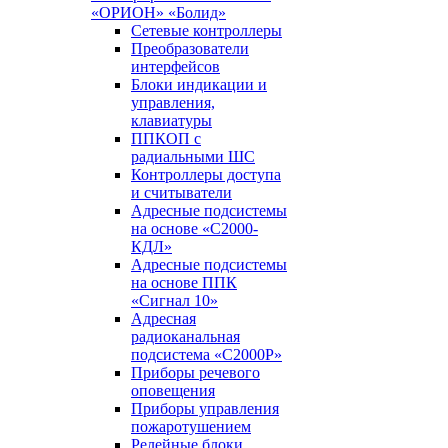
«ОРИОН» «Болид»
Сетевые контроллеры
Преобразователи
интерфейсов
Блоки индикации и
управления,
клавиатуры
ППКОП с
радиальными ШС
Контроллеры доступа
и считыватели
Адресные подсистемы
на основе «С2000-
КДЛ»
Адресные подсистемы
на основе ППК
«Сигнал 10»
Адресная
радиоканальная
подсистема «С2000Р»
Приборы речевого
оповещения
Приборы управления
пожаротушением
Релейные блоки