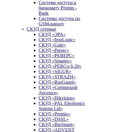
Система доступа к
банкомату Promix -
Bank
Системы доступа по
GSM-каналу
СКУД сетевые
СКУД «ЭРА»
СКУД «IronLogic»
СКУД «Gate»
СКУД «Parsec»
СКУД «РЕВЕРС»
СКУД «Smartec»
СКУД «PERCo-S-20»
СКУД «SIGUR»
СКУД «STRAZH»
СКУД «RusGuard»
СКУД «Сибирский
Арсенал»
СКУД «Hikvision»
СКУД «PAL Electronics
Sistems Ltd»
СКУД «Promix»
СКУД «DSSL»
СКУД «BioSmart»
СКУД «ADVENT