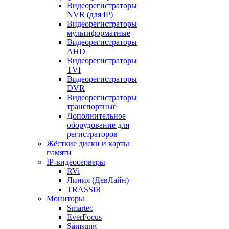
Видеорегистраторы
NVR (для IP)
Видеорегистраторы
мультиформатные
Видеорегистраторы
AHD
Видеорегистраторы
TVI
Видеорегистраторы
DVR
Видеорегистраторы
транспортные
Дополнительное
оборудование для
регистраторов
Жёсткие диски и карты
памяти
IP-видеосерверы
RVi
Линия (ДевЛайн)
TRASSIR
Мониторы
Smartec
EverFocus
Samsung