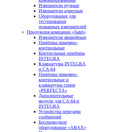
комбинированные
Извещатели ручные
Извещатели адресные
Оборудование для
тестирования
пожарных извещателей
Продукция компании «Satel»
Извещатели аварийные
Приборы приемно-
контрольные
Контрольные приборы
INTEGRA
Клавиатуры INTEGRA
и CA-64
Приборы приемно-
контрольные и
клавиатуры серии
«PERFECTA»
Дополнительные
модули для CA-64 и
INTEGRA
Устройства передачи
сообщений
Беспроводное
оборудование «ABAX»