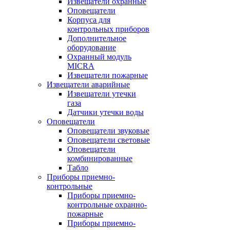
Извещатели охранные
Оповещатели
Корпуса для
контрольных приборов
Дополнительное
оборудование
Охранный модуль
MICRA
Извещатели пожарные
Извещатели аварийные
Извещатели утечки
газа
Датчики утечки воды
Оповещатели
Оповещатели звуковые
Оповещатели световые
Оповещатели
комбинированные
Табло
Приборы приемно-
контрольные
Приборы приемно-
контрольные охранно-
пожарные
Приборы приемно-