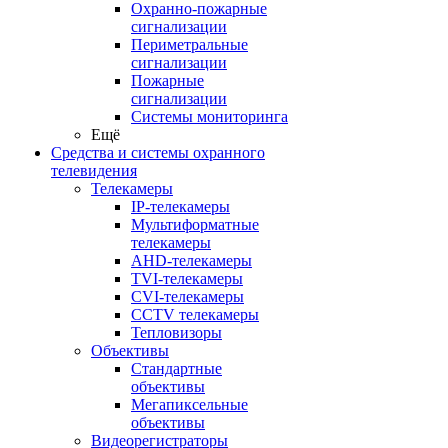
Охранно-пожарные
сигнализации
Периметральные
сигнализации
Пожарные
сигнализации
Системы мониторинга
Ещё
Средства и системы охранного
телевидения
Телекамеры
IP-телекамеры
Мультиформатные
телекамеры
AHD-телекамеры
TVI-телекамеры
CVI-телекамеры
CCTV телекамеры
Тепловизоры
Объективы
Стандартные
объективы
Мегапиксельные
объективы
Видеорегистраторы