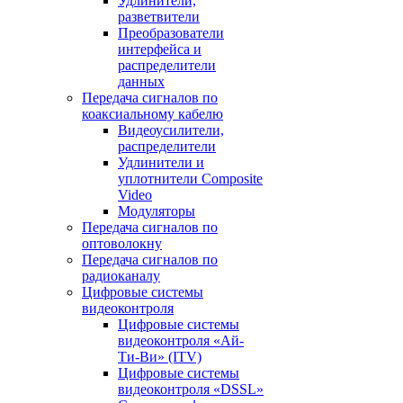
Удлинители,
разветвители
Преобразователи
интерфейса и
распределители
данных
Передача сигналов по
коаксиальному кабелю
Видеоусилители,
распределители
Удлинители и
уплотнители Сomposite
Video
Модуляторы
Передача сигналов по
оптоволокну
Передача сигналов по
радиоканалу
Цифровые системы
видеоконтроля
Цифровые системы
видеоконтроля «Ай-
Ти-Ви» (ITV)
Цифровые системы
видеоконтроля «DSSL»