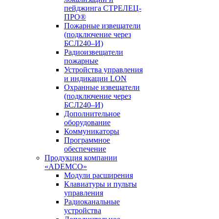
пейджинга СТРЕЛЕЦ-
ПРО®
Пожарные извещатели
(подключение через
БСЛ240–И)
Радиоизвещатели
пожарные
Устройства управления
и индикации LON
Охранные извещатели
(подключение через
БСЛ240–И)
Дополнительное
оборудование
Коммуникаторы
Программное
обеспечение
Продукция компании
«ADEMCO»
Модули расширения
Клавиатуры и пульты
управления
Радиоканальные
устройства