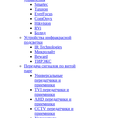
Smartec
Тахион
EverFocus
ComOnyx
Hikvision
RVi
Болид
Устройства инфракрасной
подсветки
IR Technologies
Микролайт
Beward
ТИРЭКС
Передача сигналов по витой
паре
Универсальные
передатчики и
приемники
TVI передатчики и
приемники
AHD передатчики и
приемники
CCTV передатчики и
приемники