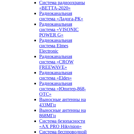
Система радиоохраны
«ВЕТТА-2020»
Радиоканальная
система «Ладога-РК»
Радиоканальная
система «VISONIC
POWER G»
Радиоканальная
система Elmes
Electronic
Радиоканальная
система «CROW
FREEWAVE»
Радиоканальная
система «Eldes»
Радиоканальная
система «Юпитер-868-
ОТС»
Выносные антенны на
433МГц
Выносные антенны на
868МГц
Система безопасности
«AX PRO Hikvision»
Система беспроводной