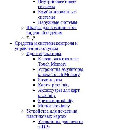
Внутриобъектовые
системы
Комбинированные
системы
Наружные системы
Шкафы для компонентов
видеонаблюдения
Ещё
Средства и системы контроля и
управления доступом
Идентификаторы
Ключи электронные
Touch Memory
Устройства-эмуляторы
ключа Touch Memory
Smart-карты
Карты proximity
Аксессуары для карт
proximitу
Брелоки proximity
Метки proximity
Устройства для печати на
пластиковых картах
Устройства для печати
«IDP»