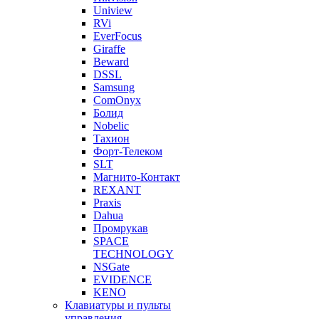
Uniview
RVi
EverFocus
Giraffe
Beward
DSSL
Samsung
ComOnyx
Болид
Nobelic
Тахион
Форт-Телеком
SLT
Магнито-Контакт
REXANT
Praxis
Dahua
Промрукав
SPACE
TECHNOLOGY
NSGate
EVIDENCE
KENO
Клавиатуры и пульты
управления