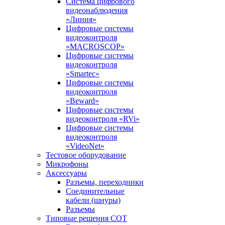
Система цифрового
видеонаблюдения
«Линия»
Цифровые системы
видеоконтроля
«MACROSCOP»
Цифровые системы
видеоконтроля
«Smartec»
Цифровые системы
видеоконтроля
«Beward»
Цифровые системы
видеоконтроля «RVi»
Цифровые системы
видеоконтроля
«VideoNet»
Тестовое оборудование
Микрофоны
Аксессуары
Разъемы, переходники
Соединительные
кабели (шнуры)
Разъемы
Типовые решения СОТ