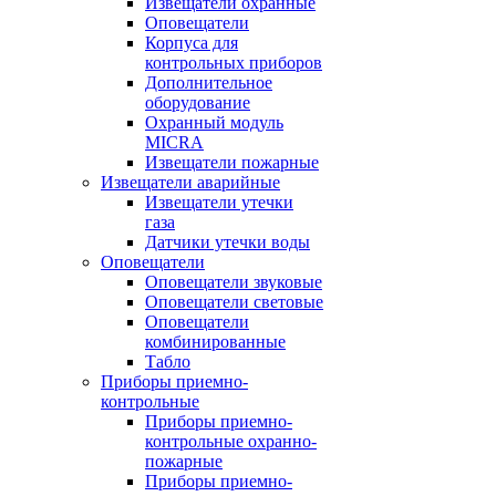
Извещатели охранные
Оповещатели
Корпуса для
контрольных приборов
Дополнительное
оборудование
Охранный модуль
MICRA
Извещатели пожарные
Извещатели аварийные
Извещатели утечки
газа
Датчики утечки воды
Оповещатели
Оповещатели звуковые
Оповещатели световые
Оповещатели
комбинированные
Табло
Приборы приемно-
контрольные
Приборы приемно-
контрольные охранно-
пожарные
Приборы приемно-