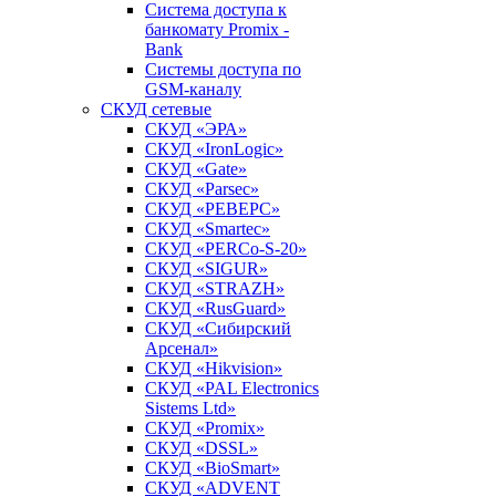
Система доступа к
банкомату Promix -
Bank
Системы доступа по
GSM-каналу
СКУД сетевые
СКУД «ЭРА»
СКУД «IronLogic»
СКУД «Gate»
СКУД «Parsec»
СКУД «РЕВЕРС»
СКУД «Smartec»
СКУД «PERCo-S-20»
СКУД «SIGUR»
СКУД «STRAZH»
СКУД «RusGuard»
СКУД «Сибирский
Арсенал»
СКУД «Hikvision»
СКУД «PAL Electronics
Sistems Ltd»
СКУД «Promix»
СКУД «DSSL»
СКУД «BioSmart»
СКУД «ADVENT