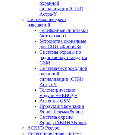
охранной
сигнализации (СПИ)
Астра-Y
Системы передачи
извещений
Телефонные приставки
(автодозвон)
Устройства оконечные
для СПИ «Фобос-3»
Системы охраны по
радиоканалу стандарта
GSM
Система беспроводной
охранной
сигнализации (СПИ)
Астра-Y
Телеметрические
модули «НЕВОД»
Антенны GSM
Продукция компании
&quot;Телемак&quot;
Система охраны
&quot;ЛАВИНА&quot;
АСКУЭ Ресурс
Интегрированная система