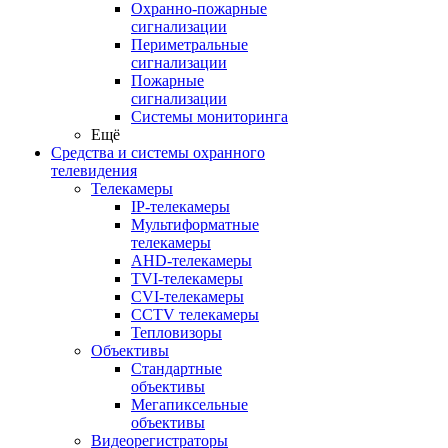
Охранно-пожарные
сигнализации
Периметральные
сигнализации
Пожарные
сигнализации
Системы мониторинга
Ещё
Средства и системы охранного
телевидения
Телекамеры
IP-телекамеры
Мультиформатные
телекамеры
AHD-телекамеры
TVI-телекамеры
CVI-телекамеры
CCTV телекамеры
Тепловизоры
Объективы
Стандартные
объективы
Мегапиксельные
объективы
Видеорегистраторы