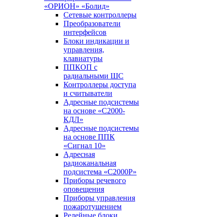
«ОРИОН» «Болид»
Сетевые контроллеры
Преобразователи
интерфейсов
Блоки индикации и
управления,
клавиатуры
ППКОП с
радиальными ШС
Контроллеры доступа
и считыватели
Адресные подсистемы
на основе «С2000-
КДЛ»
Адресные подсистемы
на основе ППК
«Сигнал 10»
Адресная
радиоканальная
подсистема «С2000Р»
Приборы речевого
оповещения
Приборы управления
пожаротушением
Релейные блоки