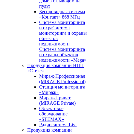
домов с выводом на
пульт
Беспроводная система
«Контакт» 868 МГц
Система мониторинга
и охраСистема
мониторинга и охраны
объектов
недвижимости
Система мониторинга
и охраны объектов
недвижимости «Mega»
Продукция компании НПП
«Стелс»
Мираж-Профессионал
(MIRAGE Professional)
Станция мониторинга
«Мираж»
Мираж-Приват
(MIRAGE Private)
Объектовое
оборудование
«STEMAX»
Радиосистема Livi
Продукция компании