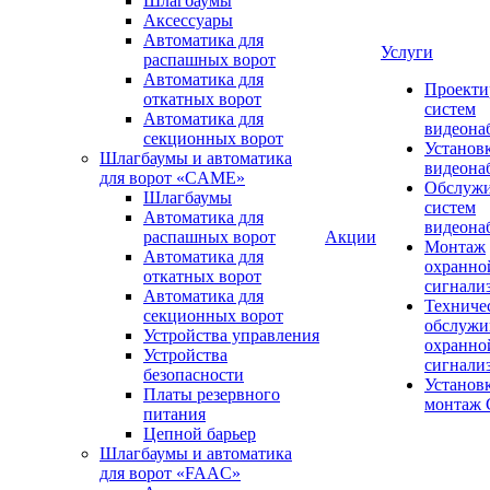
Шлагбаумы
Аксессуары
Автоматика для
Услуги
распашных ворот
Автоматика для
Проекти
откатных ворот
систем
Автоматика для
видеона
секционных ворот
Установ
Шлагбаумы и автоматика
видеона
для ворот «CAME»
Обслуж
Шлагбаумы
систем
Автоматика для
видеона
распашных ворот
Акции
Монтаж
Автоматика для
охранно
откатных ворот
сигнали
Автоматика для
Техниче
секционных ворот
обслужи
Устройства управления
охранно
Устройства
сигнали
безопасности
Установ
Платы резервного
монтаж
питания
Цепной барьер
Шлагбаумы и автоматика
для ворот «FAAC»