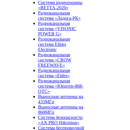
Система радиоохраны
«ВЕТТА-2020»
Радиоканальная
система «Ладога-РК»
Радиоканальная
система «VISONIC
POWER G»
Радиоканальная
система Elmes
Electronic
Радиоканальная
система «CROW
FREEWAVE»
Радиоканальная
система «Eldes»
Радиоканальная
система «Юпитер-868-
ОТС»
Выносные антенны на
433МГц
Выносные антенны на
868МГц
Система безопасности
«AX PRO Hikvision»
Система беспроводной