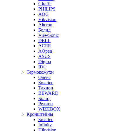
Giraffe
PHILIPS
AOC
Hikvision
Alteron
Болид
ViewSonic
DELL
ACER
AOpen
ASUS
Digma
RVi
Термокожухи
Олевс
Smartec
Тахион
BEWARD
Болид
Релион
WIZEBOX
Кронштейны
Smartec
Infinity
Hikvision