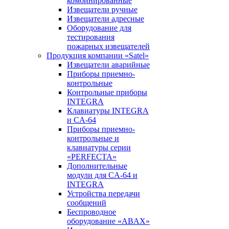
комбинированные
Извещатели ручные
Извещатели адресные
Оборудование для
тестирования
пожарных извещателей
Продукция компании «Satel»
Извещатели аварийные
Приборы приемно-
контрольные
Контрольные приборы
INTEGRA
Клавиатуры INTEGRA
и CA-64
Приборы приемно-
контрольные и
клавиатуры серии
«PERFECTA»
Дополнительные
модули для CA-64 и
INTEGRA
Устройства передачи
сообщений
Беспроводное
оборудование «ABAX»