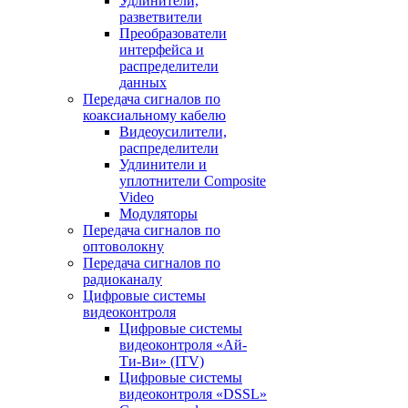
Удлинители,
разветвители
Преобразователи
интерфейса и
распределители
данных
Передача сигналов по
коаксиальному кабелю
Видеоусилители,
распределители
Удлинители и
уплотнители Сomposite
Video
Модуляторы
Передача сигналов по
оптоволокну
Передача сигналов по
радиоканалу
Цифровые системы
видеоконтроля
Цифровые системы
видеоконтроля «Ай-
Ти-Ви» (ITV)
Цифровые системы
видеоконтроля «DSSL»