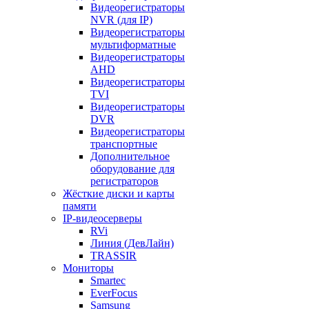
Видеорегистраторы
NVR (для IP)
Видеорегистраторы
мультиформатные
Видеорегистраторы
AHD
Видеорегистраторы
TVI
Видеорегистраторы
DVR
Видеорегистраторы
транспортные
Дополнительное
оборудование для
регистраторов
Жёсткие диски и карты
памяти
IP-видеосерверы
RVi
Линия (ДевЛайн)
TRASSIR
Мониторы
Smartec
EverFocus
Samsung