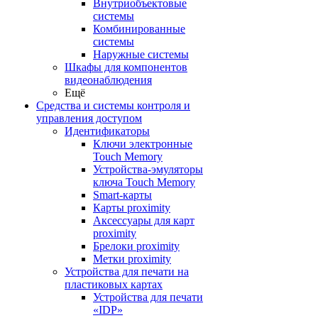
Внутриобъектовые
системы
Комбинированные
системы
Наружные системы
Шкафы для компонентов
видеонаблюдения
Ещё
Средства и системы контроля и
управления доступом
Идентификаторы
Ключи электронные
Touch Memory
Устройства-эмуляторы
ключа Touch Memory
Smart-карты
Карты proximity
Аксессуары для карт
proximitу
Брелоки proximity
Метки proximity
Устройства для печати на
пластиковых картах
Устройства для печати
«IDP»