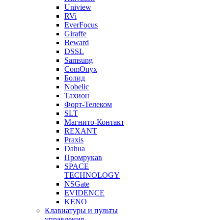
Uniview
RVi
EverFocus
Giraffe
Beward
DSSL
Samsung
ComOnyx
Болид
Nobelic
Тахион
Форт-Телеком
SLT
Магнито-Контакт
REXANT
Praxis
Dahua
Промрукав
SPACE
TECHNOLOGY
NSGate
EVIDENCE
KENO
Клавиатуры и пульты
управления