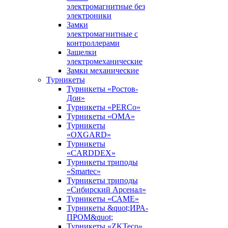
электромагнитные без
электроники
Замки
электромагнитные с
контроллерами
Защелки
электромеханические
Замки механические
Турникеты
Турникеты «Ростов-
Дон»
Турникеты «PERCo»
Турникеты «ОМА»
Турникеты
«OXGARD»
Турникеты
«CARDDEX»
Турникеты триподы
«Smartec»
Турникеты триподы
«Сибирский Арсенал»
Турникеты «САМЕ»
Турникеты &quot;ИРА-
ПРОМ&quot;
Турникеты «ZKTeco»