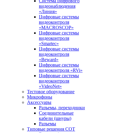
Система цифрового
видеонаблюдения
«Линия»
Цифровые системы
видеоконтроля
«MACROSCOP»
Цифровые системы
видеоконтроля
«Smartec»
Цифровые системы
видеоконтроля
«Beward»
Цифровые системы
видеоконтроля «RVi»
Цифровые системы
видеоконтроля
«VideoNet»
Тестовое оборудование
Микрофоны
Аксессуары
Разъемы, переходники
Соединительные
кабели (шнуры)
Разъемы
Типовые решения СОТ