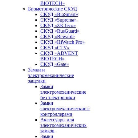
BIOTECH»
Биометрические СКУД
СКУД «BioSmart»
СКУД «Suprema»
СКУД «ZKTeco»
СКУД «RusGuard»
СКУД «Beward»
СКУД «HiWatch Pro»
СКУД «CTV»
СКУД «ADVENT
BIOTECH»
СКУД «Gate»
Замки и
электромеханические
защелки
Замки
электромеханические
без электроники
Замки
электромеханические с
контроллерами
Аксессуары для
электромеханических
замков
Замки