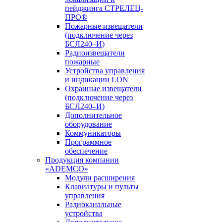
пейджинга СТРЕЛЕЦ-
ПРО®
Пожарные извещатели
(подключение через
БСЛ240–И)
Радиоизвещатели
пожарные
Устройства управления
и индикации LON
Охранные извещатели
(подключение через
БСЛ240–И)
Дополнительное
оборудование
Коммуникаторы
Программное
обеспечение
Продукция компании
«ADEMCO»
Модули расширения
Клавиатуры и пульты
управления
Радиоканальные
устройства