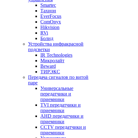
Smartec
Тахион
EverFocus
ComOnyx
Hikvision
RVi
Болид
Устройства инфракрасной
подсветки
IR Technologies
Микролайт
Beward
ТИРЭКС
Передача сигналов по витой
паре
Универсальные
передатчики и
приемники
TVI передатчики и
приемники
AHD передатчики и
приемники
CCTV передатчики и
приемники