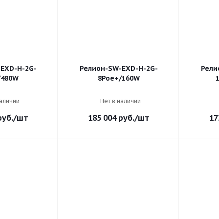
EXD-Н-2G-
Релион-SW-EXD-Н-2G-
Рели
/480W
8Poe+/160W
наличии
Нет в наличии
уб.
/шт
185 004
руб.
/шт
17