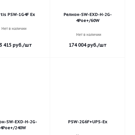
tis PSW-1G4F Ex
Релион-SW-EXD-Н-2G-
4Poe+/60W
Нет в наличии
Нет в наличии
3 415
руб.
/шт
174 004
руб.
/шт
он-SW-EXD-Н-2G-
PSW-2G6F+UPS-Ex
4Poe+/240W