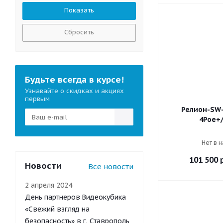
Сбросить
Будьте всегда в курсе!
Узнавайте о скидках и акциях
первым
Релион-SW-
4Poe+
Нет в 
101 500
р
Новости
Все новости
2 апреля 2024
День партнеров Видеокубика
«Свежий взгляд на
безопасность» в г. Ставрополь