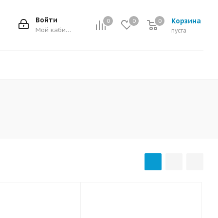
Войти
Корзина
0
0
0
0
Мой кабинет
пуста