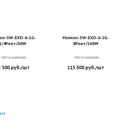
он-SW-EXD-A-1G-
Релион-SW-EXD-A-2G-
1/4Poe+/60W
8Poe+/160W
Нет в наличии
Нет в наличии
5 500
руб.
/шт
115 300
руб.
/шт
ам