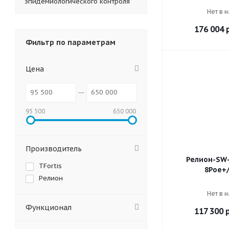
эпидемиологического контроля
Нет в 
176 004
р
Фильтр по параметрам
Цена
95 500
650 000
Производитель
Релион-SW-
TFortis
8Poe+
Релион
Нет в 
Функционал
117 300
р