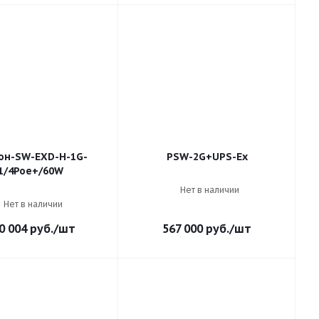
он-SW-EXD-Н-1G-
PSW-2G+UPS-Ex
1/4Poe+/60W
Нет в наличии
Нет в наличии
0 004
руб.
/шт
567 000
руб.
/шт