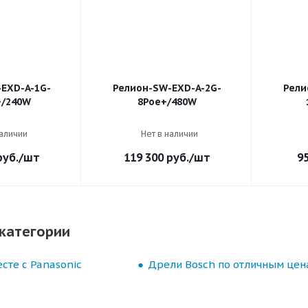
EXD-A-1G-
Релион-SW-EXD-A-2G-
Рели
+/240W
8Poe+/480W
наличии
Нет в наличии
уб.
/шт
119 300
руб.
/шт
9
категории
сте с Panasonic
Дрели Bosch по отличным цен