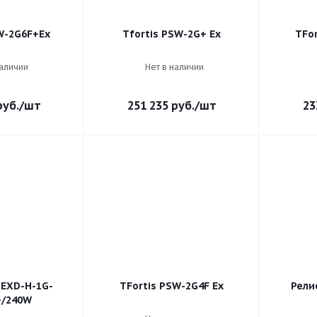
W-2G6F+Ex
Tfortis PSW-2G+ Ex
TFor
наличии
Нет в наличии
уб.
/шт
251 235
руб.
/шт
23
EXD-Н-1G-
TFortis PSW-2G4F Ex
Рели
+/240W