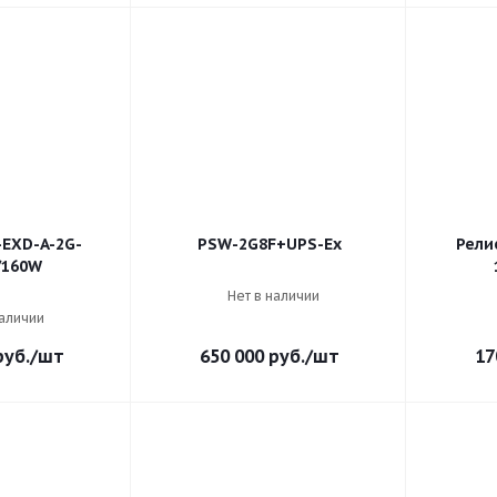
EXD-A-2G-
PSW-2G8F+UPS-Ex
Рели
/160W
Нет в наличии
наличии
уб.
/шт
650 000
руб.
/шт
17