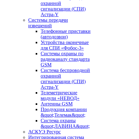
охранной
сигнализации (СПИ)
Астра-Y
Системы передачи
извещений
Телефонные приставки
(автодозвон)
Устройства оконечные
для СПИ «Фобос-3»
Системы охраны по
радиоканалу стандарта
GSM
Система беспроводной
охранной
сигнализации (СПИ)
Астра-Y
Телеметрические
модули «НЕВОД»
Антенны GSM
Продукция компании
&quot;Телемак&quot;
Система охраны
&quot;ЛАВИНА&quot;
АСКУЭ Ресурс
Интегрированная система