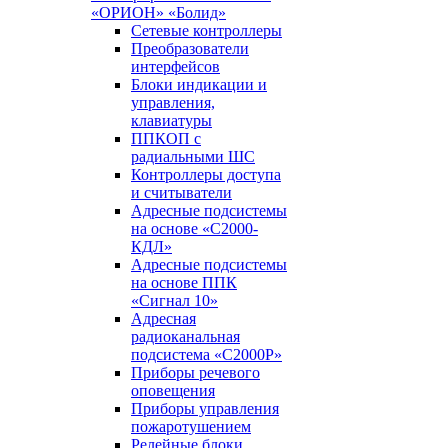
«ОРИОН» «Болид»
Сетевые контроллеры
Преобразователи
интерфейсов
Блоки индикации и
управления,
клавиатуры
ППКОП с
радиальными ШС
Контроллеры доступа
и считыватели
Адресные подсистемы
на основе «С2000-
КДЛ»
Адресные подсистемы
на основе ППК
«Сигнал 10»
Адресная
радиоканальная
подсистема «С2000Р»
Приборы речевого
оповещения
Приборы управления
пожаротушением
Релейные блоки