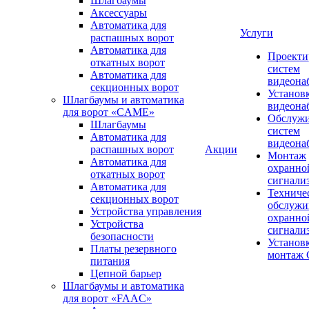
Шлагбаумы
Аксессуары
Автоматика для
Услуги
распашных ворот
Автоматика для
Проекти
откатных ворот
систем
Автоматика для
видеона
секционных ворот
Установ
Шлагбаумы и автоматика
видеона
для ворот «CAME»
Обслуж
Шлагбаумы
систем
Автоматика для
видеона
распашных ворот
Акции
Монтаж
Автоматика для
охранно
откатных ворот
сигнали
Автоматика для
Техниче
секционных ворот
обслужи
Устройства управления
охранно
Устройства
сигнали
безопасности
Установ
Платы резервного
монтаж
питания
Цепной барьер
Шлагбаумы и автоматика
для ворот «FAAC»