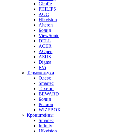
Giraffe
PHILIPS
AOC
Hikvision
Alteron
Болид
ViewSonic
DELL
ACER
AOpen
ASUS
Digma
RVi
Термокожухи
Олевс
Smartec
Тахион
BEWARD
Болид
Релион
WIZEBOX
Кронштейны
Smartec
Infinity
Hikvision