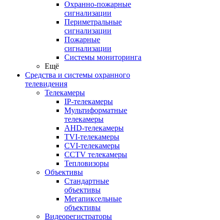
Охранно-пожарные
сигнализации
Периметральные
сигнализации
Пожарные
сигнализации
Системы мониторинга
Ещё
Средства и системы охранного
телевидения
Телекамеры
IP-телекамеры
Мультиформатные
телекамеры
AHD-телекамеры
TVI-телекамеры
CVI-телекамеры
CCTV телекамеры
Тепловизоры
Объективы
Стандартные
объективы
Мегапиксельные
объективы
Видеорегистраторы