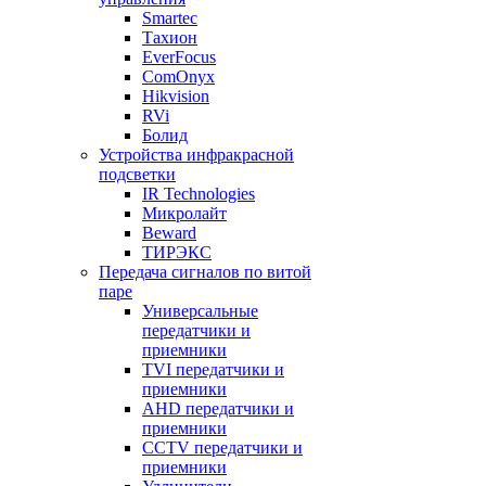
Smartec
Тахион
EverFocus
ComOnyx
Hikvision
RVi
Болид
Устройства инфракрасной
подсветки
IR Technologies
Микролайт
Beward
ТИРЭКС
Передача сигналов по витой
паре
Универсальные
передатчики и
приемники
TVI передатчики и
приемники
AHD передатчики и
приемники
CCTV передатчики и
приемники