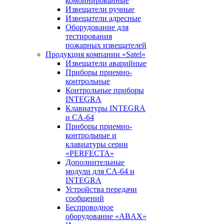
комбинированные
Извещатели ручные
Извещатели адресные
Оборудование для
тестирования
пожарных извещателей
Продукция компании «Satel»
Извещатели аварийные
Приборы приемно-
контрольные
Контрольные приборы
INTEGRA
Клавиатуры INTEGRA
и CA-64
Приборы приемно-
контрольные и
клавиатуры серии
«PERFECTA»
Дополнительные
модули для CA-64 и
INTEGRA
Устройства передачи
сообщений
Беспроводное
оборудование «ABAX»