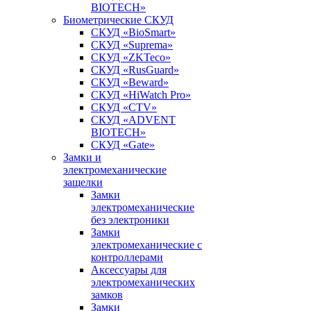
BIOTECH»
Биометрические СКУД
СКУД «BioSmart»
СКУД «Suprema»
СКУД «ZKTeco»
СКУД «RusGuard»
СКУД «Beward»
СКУД «HiWatch Pro»
СКУД «CTV»
СКУД «ADVENT
BIOTECH»
СКУД «Gate»
Замки и
электромеханические
защелки
Замки
электромеханические
без электроники
Замки
электромеханические с
контроллерами
Аксессуары для
электромеханических
замков
Замки