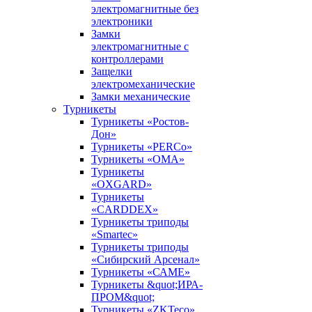
электромагнитные без
электроники
Замки
электромагнитные с
контроллерами
Защелки
электромеханические
Замки механические
Турникеты
Турникеты «Ростов-
Дон»
Турникеты «PERCo»
Турникеты «ОМА»
Турникеты
«OXGARD»
Турникеты
«CARDDEX»
Турникеты триподы
«Smartec»
Турникеты триподы
«Сибирский Арсенал»
Турникеты «САМЕ»
Турникеты &quot;ИРА-
ПРОМ&quot;
Турникеты «ZKTeco»