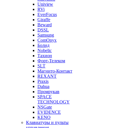
Uniview
RVi
EverFocus
Giraffe
Beward
DSSL
Samsung
ComOnyx
Болид
Nobelic
Тахион
Форт-Телеком
SLT
Магнито-Контакт
REXANT
Praxis
Dahua
Промрукав
SPACE
TECHNOLOGY
NSGate
EVIDENCE
KENO
Клавиатуры и пульты
управления