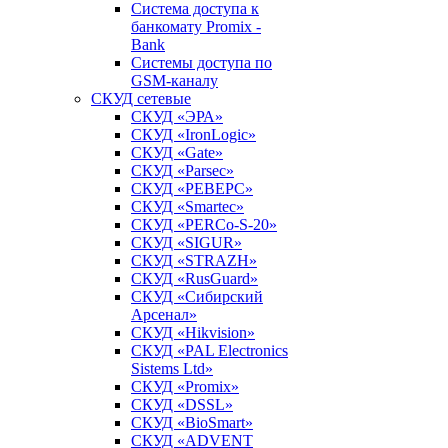
Система доступа к
банкомату Promix -
Bank
Системы доступа по
GSM-каналу
СКУД сетевые
СКУД «ЭРА»
СКУД «IronLogic»
СКУД «Gate»
СКУД «Parsec»
СКУД «РЕВЕРС»
СКУД «Smartec»
СКУД «PERCo-S-20»
СКУД «SIGUR»
СКУД «STRAZH»
СКУД «RusGuard»
СКУД «Сибирский
Арсенал»
СКУД «Hikvision»
СКУД «PAL Electronics
Sistems Ltd»
СКУД «Promix»
СКУД «DSSL»
СКУД «BioSmart»
СКУД «ADVENT