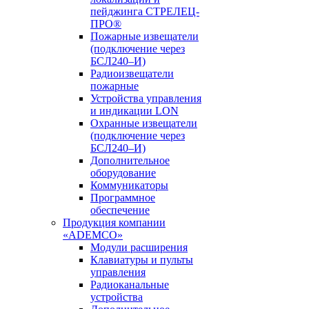
пейджинга СТРЕЛЕЦ-
ПРО®
Пожарные извещатели
(подключение через
БСЛ240–И)
Радиоизвещатели
пожарные
Устройства управления
и индикации LON
Охранные извещатели
(подключение через
БСЛ240–И)
Дополнительное
оборудование
Коммуникаторы
Программное
обеспечение
Продукция компании
«ADEMCO»
Модули расширения
Клавиатуры и пульты
управления
Радиоканальные
устройства