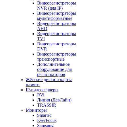
Видеорегистраторы
NVR (для IP)
Видеорегистраторы
мультиформатные
Видеорегистраторы
AHD
Видеорегистраторы
TVI
Видеорегистраторы
DVR
Видеорегистраторы
транспортные
Дополнительное
оборудование для
регистраторов
Жёсткие диски и карты
памяти
IP-видеосерверы
RVi
Линия (ДевЛайн)
TRASSIR
Мониторы
Smartec
EverFocus
Samsung