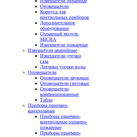
Извещатели охранные
Оповещатели
Корпуса для
контрольных приборов
Дополнительное
оборудование
Охранный модуль
MICRA
Извещатели пожарные
Извещатели аварийные
Извещатели утечки
газа
Датчики утечки воды
Оповещатели
Оповещатели звуковые
Оповещатели световые
Оповещатели
комбинированные
Табло
Приборы приемно-
контрольные
Приборы приемно-
контрольные охранно-
пожарные
Приборы приемно-