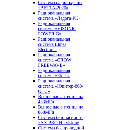
Система радиоохраны
«ВЕТТА-2020»
Радиоканальная
система «Ладога-РК»
Радиоканальная
система «VISONIC
POWER G»
Радиоканальная
система Elmes
Electronic
Радиоканальная
система «CROW
FREEWAVE»
Радиоканальная
система «Eldes»
Радиоканальная
система «Юпитер-868-
ОТС»
Выносные антенны на
433МГц
Выносные антенны на
868МГц
Система безопасности
«AX PRO Hikvision»
Система беспроводной