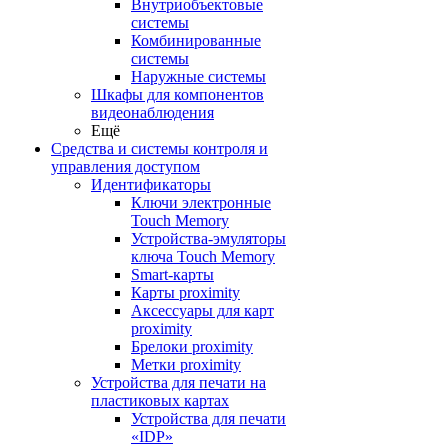
Внутриобъектовые
системы
Комбинированные
системы
Наружные системы
Шкафы для компонентов
видеонаблюдения
Ещё
Средства и системы контроля и
управления доступом
Идентификаторы
Ключи электронные
Touch Memory
Устройства-эмуляторы
ключа Touch Memory
Smart-карты
Карты proximity
Аксессуары для карт
proximitу
Брелоки proximity
Метки proximity
Устройства для печати на
пластиковых картах
Устройства для печати
«IDP»