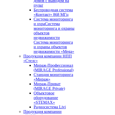
домов с выводом на
пульт
Беспроводная система
«Контакт» 868 МГц
Система мониторинга
и охраСистема
мониторинга и охраны
объектов
недвижимости
Система мониторинга
и охраны объектов
недвижимости «Mega»
Продукция компании НПП
«Стелс»
Мираж-Профессионал
(MIRAGE Professional)
Станция мониторинга
«Мираж»
Мираж-Приват
(MIRAGE Private)
Объектовое
оборудование
«STEMAX»
Радиосистема Livi
Продукция компании