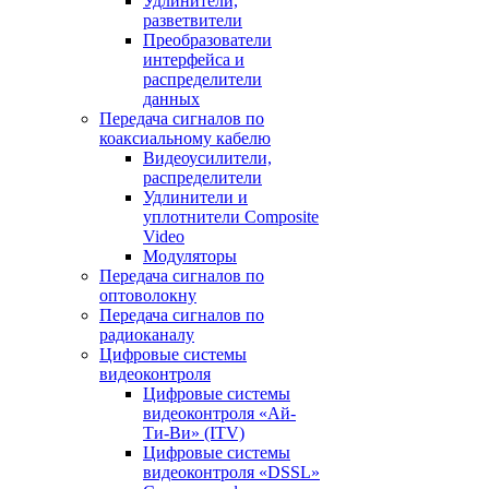
Удлинители,
разветвители
Преобразователи
интерфейса и
распределители
данных
Передача сигналов по
коаксиальному кабелю
Видеоусилители,
распределители
Удлинители и
уплотнители Сomposite
Video
Модуляторы
Передача сигналов по
оптоволокну
Передача сигналов по
радиоканалу
Цифровые системы
видеоконтроля
Цифровые системы
видеоконтроля «Ай-
Ти-Ви» (ITV)
Цифровые системы
видеоконтроля «DSSL»