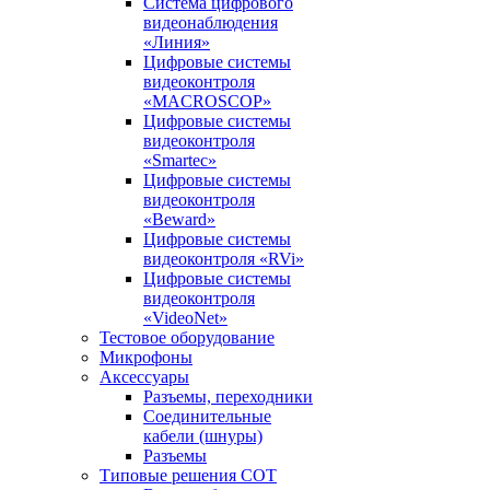
Система цифрового
видеонаблюдения
«Линия»
Цифровые системы
видеоконтроля
«MACROSCOP»
Цифровые системы
видеоконтроля
«Smartec»
Цифровые системы
видеоконтроля
«Beward»
Цифровые системы
видеоконтроля «RVi»
Цифровые системы
видеоконтроля
«VideoNet»
Тестовое оборудование
Микрофоны
Аксессуары
Разъемы, переходники
Соединительные
кабели (шнуры)
Разъемы
Типовые решения СОТ