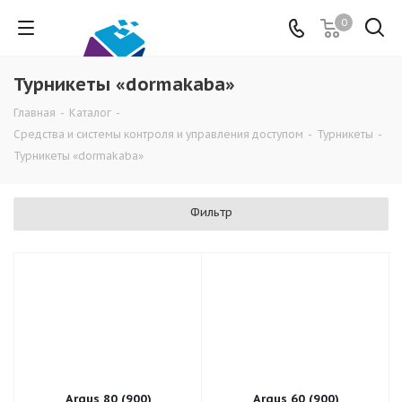
0
Турникеты «dormakaba»
Главная
-
Каталог
-
Средства и системы контроля и управления доступом
-
Турникеты
-
Турникеты «dormakaba»
Фильтр
Argus 80 (900)
Argus 60 (900)