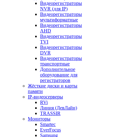
Видеорегистраторы
NVR (для IP)
Видеорегистраторы
мультиформатные
Видеорегистраторы
AHD
Видеорегистраторы
TVI
Видеорегистраторы
DVR
Видеорегистраторы
транспортные
Дополнительное
оборудование для
регистраторов
Жёсткие диски и карты
памяти
IP-видеосерверы
RVi
Линия (ДевЛайн)
TRASSIR
Мониторы
Smartec
EverFocus
Samsung