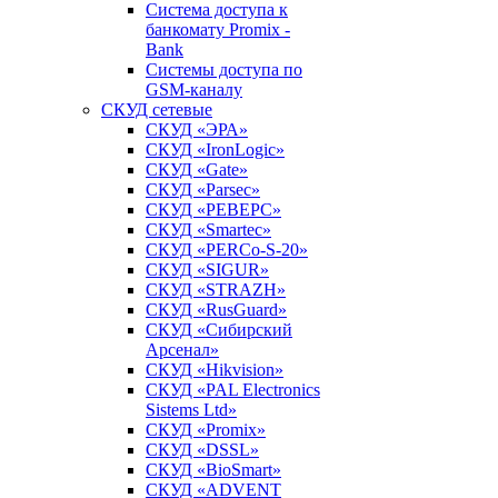
Система доступа к
банкомату Promix -
Bank
Системы доступа по
GSM-каналу
СКУД сетевые
СКУД «ЭРА»
СКУД «IronLogic»
СКУД «Gate»
СКУД «Parsec»
СКУД «РЕВЕРС»
СКУД «Smartec»
СКУД «PERCo-S-20»
СКУД «SIGUR»
СКУД «STRAZH»
СКУД «RusGuard»
СКУД «Сибирский
Арсенал»
СКУД «Hikvision»
СКУД «PAL Electronics
Sistems Ltd»
СКУД «Promix»
СКУД «DSSL»
СКУД «BioSmart»
СКУД «ADVENT