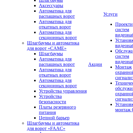
Шлагбаумы
Аксессуары
Автоматика для
Услуги
распашных ворот
Автоматика для
Проекти
откатных ворот
систем
Автоматика для
видеона
секционных ворот
Установ
Шлагбаумы и автоматика
видеона
для ворот «CAME»
Обслуж
Шлагбаумы
систем
Автоматика для
видеона
распашных ворот
Акции
Монтаж
Автоматика для
охранно
откатных ворот
сигнали
Автоматика для
Техниче
секционных ворот
обслужи
Устройства управления
охранно
Устройства
сигнали
безопасности
Установ
Платы резервного
монтаж
питания
Цепной барьер
Шлагбаумы и автоматика
для ворот «FAAC»