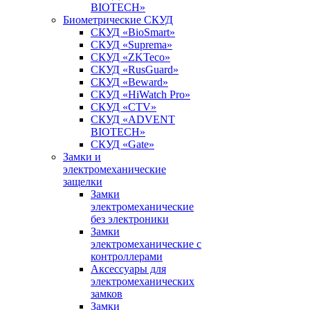
BIOTECH»
Биометрические СКУД
СКУД «BioSmart»
СКУД «Suprema»
СКУД «ZKTeco»
СКУД «RusGuard»
СКУД «Beward»
СКУД «HiWatch Pro»
СКУД «CTV»
СКУД «ADVENT
BIOTECH»
СКУД «Gate»
Замки и
электромеханические
защелки
Замки
электромеханические
без электроники
Замки
электромеханические с
контроллерами
Аксессуары для
электромеханических
замков
Замки