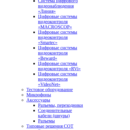
Система цифрового
видеонаблюдения
«Линия»
Цифровые системы
видеоконтроля
«MACROSCOP»
Цифровые системы
видеоконтроля
«Smartec»
Цифровые системы
видеоконтроля
«Beward»
Цифровые системы
видеоконтроля «RVi»
Цифровые системы
видеоконтроля
«VideoNet»
Тестовое оборудование
Микрофоны
Аксессуары
Разъемы, переходники
Соединительные
кабели (шнуры)
Разъемы
Типовые решения СОТ