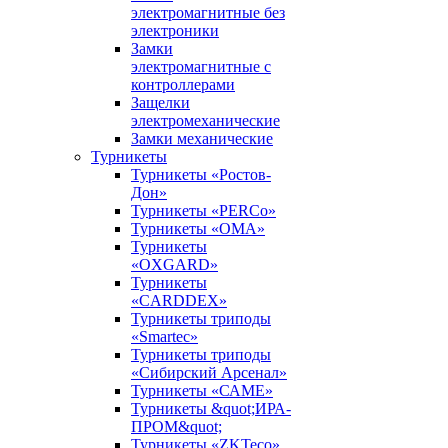
электромагнитные без
электроники
Замки
электромагнитные с
контроллерами
Защелки
электромеханические
Замки механические
Турникеты
Турникеты «Ростов-
Дон»
Турникеты «PERCo»
Турникеты «ОМА»
Турникеты
«OXGARD»
Турникеты
«CARDDEX»
Турникеты триподы
«Smartec»
Турникеты триподы
«Сибирский Арсенал»
Турникеты «САМЕ»
Турникеты &quot;ИРА-
ПРОМ&quot;
Турникеты «ZKTeco»