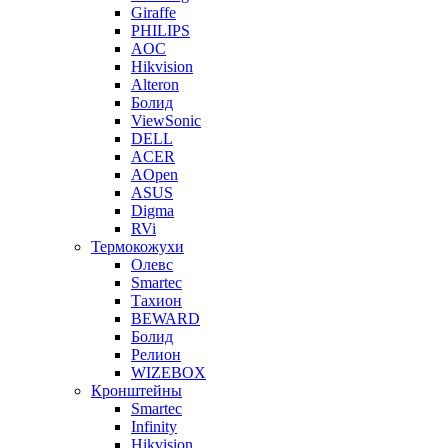
Giraffe
PHILIPS
AOC
Hikvision
Alteron
Болид
ViewSonic
DELL
ACER
AOpen
ASUS
Digma
RVi
Термокожухи
Олевс
Smartec
Тахион
BEWARD
Болид
Релион
WIZEBOX
Кронштейны
Smartec
Infinity
Hikvision