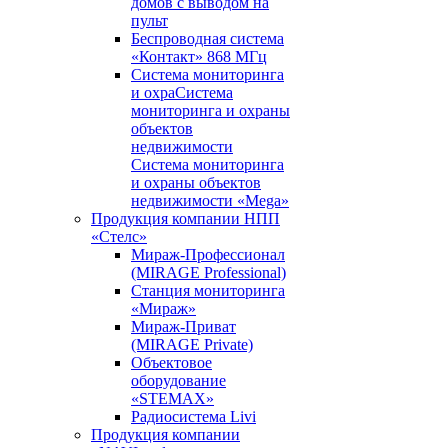
домов с выводом на
пульт
Беспроводная система
«Контакт» 868 МГц
Система мониторинга
и охраСистема
мониторинга и охраны
объектов
недвижимости
Система мониторинга
и охраны объектов
недвижимости «Mega»
Продукция компании НПП
«Стелс»
Мираж-Профессионал
(MIRAGE Professional)
Станция мониторинга
«Мираж»
Мираж-Приват
(MIRAGE Private)
Объектовое
оборудование
«STEMAX»
Радиосистема Livi
Продукция компании