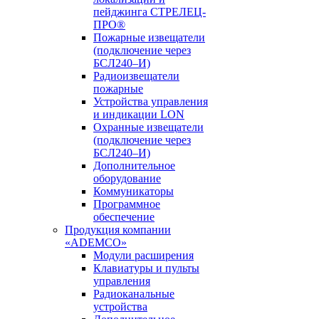
пейджинга СТРЕЛЕЦ-
ПРО®
Пожарные извещатели
(подключение через
БСЛ240–И)
Радиоизвещатели
пожарные
Устройства управления
и индикации LON
Охранные извещатели
(подключение через
БСЛ240–И)
Дополнительное
оборудование
Коммуникаторы
Программное
обеспечение
Продукция компании
«ADEMCO»
Модули расширения
Клавиатуры и пульты
управления
Радиоканальные
устройства