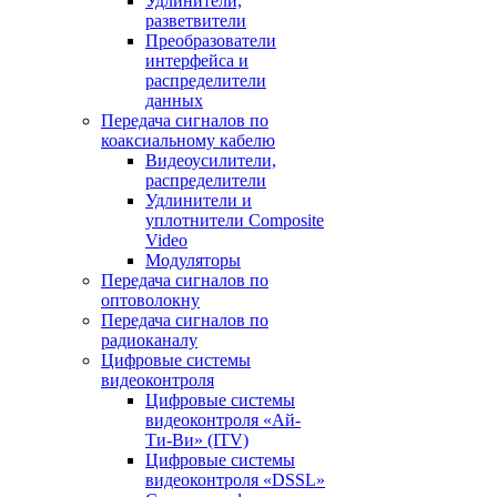
Удлинители,
разветвители
Преобразователи
интерфейса и
распределители
данных
Передача сигналов по
коаксиальному кабелю
Видеоусилители,
распределители
Удлинители и
уплотнители Сomposite
Video
Модуляторы
Передача сигналов по
оптоволокну
Передача сигналов по
радиоканалу
Цифровые системы
видеоконтроля
Цифровые системы
видеоконтроля «Ай-
Ти-Ви» (ITV)
Цифровые системы
видеоконтроля «DSSL»