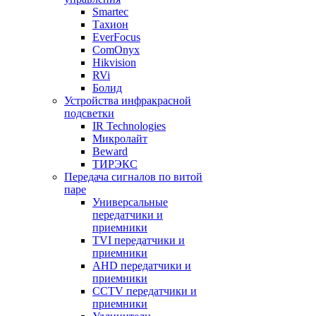
Smartec
Тахион
EverFocus
ComOnyx
Hikvision
RVi
Болид
Устройства инфракрасной
подсветки
IR Technologies
Микролайт
Beward
ТИРЭКС
Передача сигналов по витой
паре
Универсальные
передатчики и
приемники
TVI передатчики и
приемники
AHD передатчики и
приемники
CCTV передатчики и
приемники