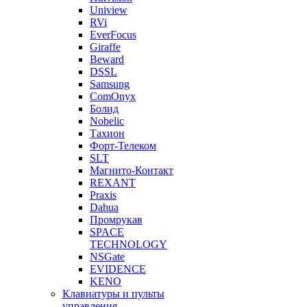
Uniview
RVi
EverFocus
Giraffe
Beward
DSSL
Samsung
ComOnyx
Болид
Nobelic
Тахион
Форт-Телеком
SLT
Магнито-Контакт
REXANT
Praxis
Dahua
Промрукав
SPACE
TECHNOLOGY
NSGate
EVIDENCE
KENO
Клавиатуры и пульты
управления