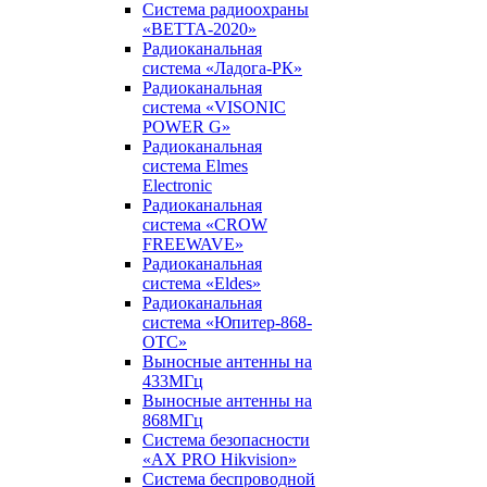
Система радиоохраны
«ВЕТТА-2020»
Радиоканальная
система «Ладога-РК»
Радиоканальная
система «VISONIC
POWER G»
Радиоканальная
система Elmes
Electronic
Радиоканальная
система «CROW
FREEWAVE»
Радиоканальная
система «Eldes»
Радиоканальная
система «Юпитер-868-
ОТС»
Выносные антенны на
433МГц
Выносные антенны на
868МГц
Система безопасности
«AX PRO Hikvision»
Система беспроводной