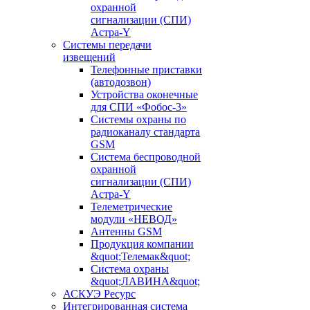
охранной
сигнализации (СПИ)
Астра-Y
Системы передачи
извещений
Телефонные приставки
(автодозвон)
Устройства оконечные
для СПИ «Фобос-3»
Системы охраны по
радиоканалу стандарта
GSM
Система беспроводной
охранной
сигнализации (СПИ)
Астра-Y
Телеметрические
модули «НЕВОД»
Антенны GSM
Продукция компании
&quot;Телемак&quot;
Система охраны
&quot;ЛАВИНА&quot;
АСКУЭ Ресурс
Интегрированная система