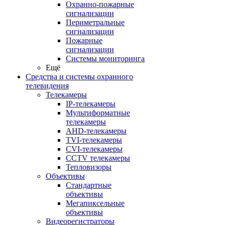
Охранно-пожарные
сигнализации
Периметральные
сигнализации
Пожарные
сигнализации
Системы мониторинга
Ещё
Средства и системы охранного
телевидения
Телекамеры
IP-телекамеры
Мультиформатные
телекамеры
AHD-телекамеры
TVI-телекамеры
CVI-телекамеры
CCTV телекамеры
Тепловизоры
Объективы
Стандартные
объективы
Мегапиксельные
объективы
Видеорегистраторы