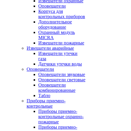
Извещатели охранные
Оповещатели
Корпуса для
контрольных приборов
Дополнительное
оборудование
Охранный модуль
MICRA
Извещатели пожарные
Извещатели аварийные
Извещатели утечки
газа
Датчики утечки воды
Оповещатели
Оповещатели звуковые
Оповещатели световые
Оповещатели
комбинированные
Табло
Приборы приемно-
контрольные
Приборы приемно-
контрольные охранно-
пожарные
Приборы приемно-