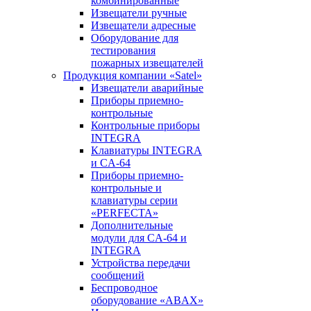
комбинированные
Извещатели ручные
Извещатели адресные
Оборудование для
тестирования
пожарных извещателей
Продукция компании «Satel»
Извещатели аварийные
Приборы приемно-
контрольные
Контрольные приборы
INTEGRA
Клавиатуры INTEGRA
и CA-64
Приборы приемно-
контрольные и
клавиатуры серии
«PERFECTA»
Дополнительные
модули для CA-64 и
INTEGRA
Устройства передачи
сообщений
Беспроводное
оборудование «ABAX»