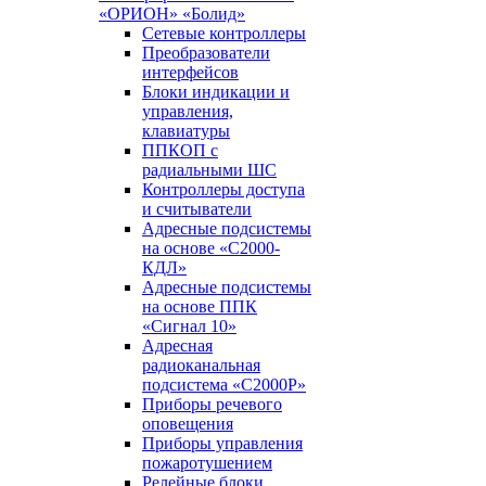
«ОРИОН» «Болид»
Сетевые контроллеры
Преобразователи
интерфейсов
Блоки индикации и
управления,
клавиатуры
ППКОП с
радиальными ШС
Контроллеры доступа
и считыватели
Адресные подсистемы
на основе «С2000-
КДЛ»
Адресные подсистемы
на основе ППК
«Сигнал 10»
Адресная
радиоканальная
подсистема «С2000Р»
Приборы речевого
оповещения
Приборы управления
пожаротушением
Релейные блоки