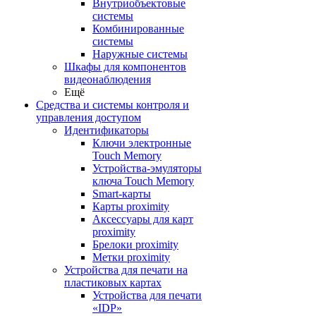
Внутриобъектовые
системы
Комбинированные
системы
Наружные системы
Шкафы для компонентов
видеонаблюдения
Ещё
Средства и системы контроля и
управления доступом
Идентификаторы
Ключи электронные
Touch Memory
Устройства-эмуляторы
ключа Touch Memory
Smart-карты
Карты proximity
Аксессуары для карт
proximitу
Брелоки proximity
Метки proximity
Устройства для печати на
пластиковых картах
Устройства для печати
«IDP»