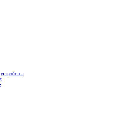
 устройства
я
е