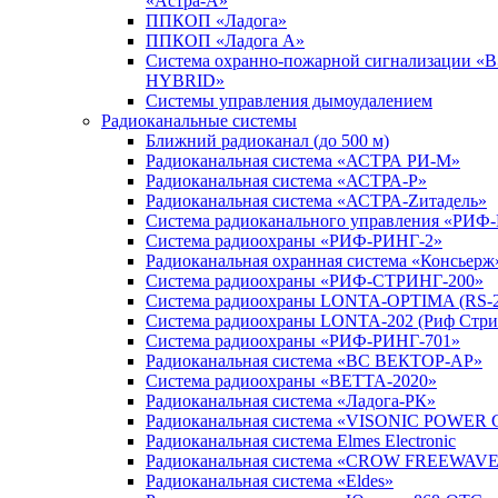
«Астра-А»
ППКОП «Ладога»
ППКОП «Ладога А»
Система охранно-пожарной сигнализации «
HYBRID»
Системы управления дымоудалением
Радиоканальные системы
Ближний радиоканал (до 500 м)
Радиоканальная система «АСТРА РИ-М»
Радиоканальная система «АСТРА-Р»
Радиоканальная система «АСТРА-Zитадель»
Система радиоканального управления «РИФ
Система радиоохраны «РИФ-РИНГ-2»
Радиоканальная охранная система «Консьерж
Система радиоохраны «РИФ-СТРИНГ-200»
Система радиоохраны LONTA-OPTIMA (RS-2
Система радиоохраны LONTA-202 (Риф Стри
Система радиоохраны «РИФ-РИНГ-701»
Радиоканальная система «ВС ВЕКТОР-АР»
Система радиоохраны «ВЕТТА-2020»
Радиоканальная система «Ладога-РК»
Радиоканальная система «VISONIC POWER 
Радиоканальная система Elmes Electronic
Радиоканальная система «CROW FREEWAV
Радиоканальная система «Eldes»