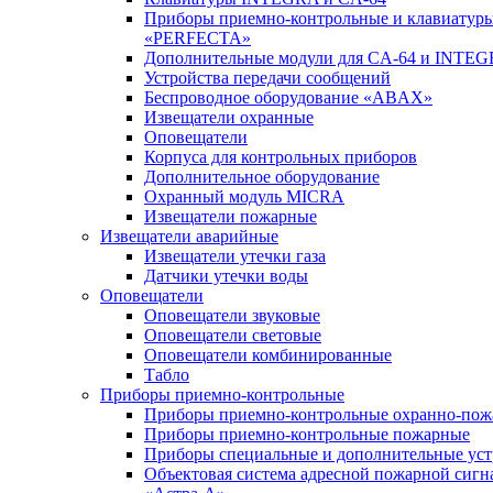
Приборы приемно-контрольные и клавиатуры
«PERFECTA»
Дополнительные модули для CA-64 и INTE
Устройства передачи сообщений
Беспроводное оборудование «ABAX»
Извещатели охранные
Оповещатели
Корпуса для контрольных приборов
Дополнительное оборудование
Охранный модуль MICRA
Извещатели пожарные
Извещатели аварийные
Извещатели утечки газа
Датчики утечки воды
Оповещатели
Оповещатели звуковые
Оповещатели световые
Оповещатели комбинированные
Табло
Приборы приемно-контрольные
Приборы приемно-контрольные охранно-по
Приборы приемно-контрольные пожарные
Приборы специальные и дополнительные уст
Объектовая система адресной пожарной сигн