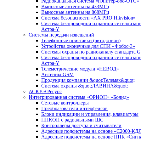
Радиоканальная система «Юпитер-868-ОТС»
Выносные антенны на 433МГц
Выносные антенны на 868МГц
Система безопасности «AX PRO Hikvision»
Система беспроводной охранной сигнализац
Астра-Y
Системы передачи извещений
Телефонные приставки (автодозвон)
Устройства оконечные для СПИ «Фобос-3»
Системы охраны по радиоканалу стандарта 
Система беспроводной охранной сигнализац
Астра-Y
Телеметрические модули «НЕВОД»
Антенны GSM
Продукция компании &quot;Телемак&quot;
Система охраны &quot;ЛАВИНА&quot;
АСКУЭ Ресурс
Интегрированная система «ОРИОН» «Болид»
Сетевые контроллеры
Преобразователи интерфейсов
Блоки индикации и управления, клавиатуры
ППКОП с радиальными ШС
Контроллеры доступа и считыватели
Адресные подсистемы на основе «С2000-КД
Адресные подсистемы на основе ППК «Сигн