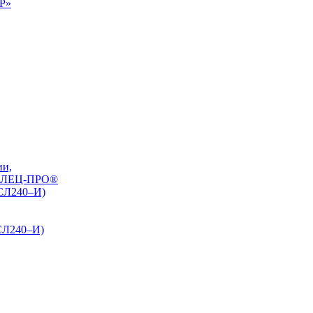
0Р»
ии,
РЕЛЕЦ-ПРО®
БСЛ240–И)
СЛ240–И)