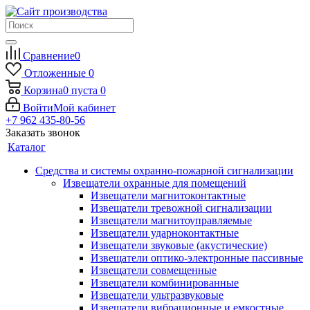
Сравнение
0
Отложенные
0
Корзина
0
пуста
0
Войти
Мой кабинет
+7 962 435-80-56
Заказать звонок
Каталог
Средства и системы охранно-пожарной сигнализации
Извещатели охранные для помещений
Извещатели магнитоконтактные
Извещатели тревожной сигнализации
Извещатели магнитоуправляемые
Извещатели ударноконтактные
Извещатели звуковые (акустические)
Извещатели оптико-электронные пассивные
Извещатели совмещенные
Извещатели комбинированные
Извещатели ультразвуковые
Извещатели вибрационные и емкостные