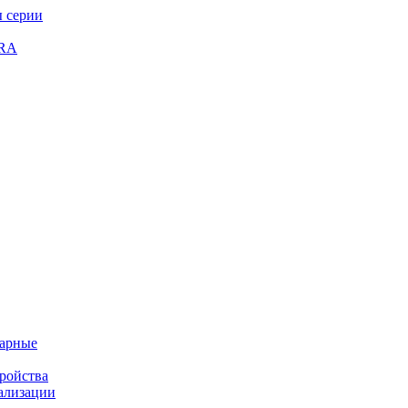
 серии
GRA
жарные
ройства
ализации