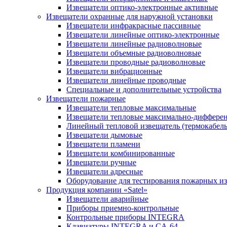
Извещатели оптико-электронные активные
Извещатели охранные для наружной установки
Извещатели инфракрасные пассивные
Извещатели линейные оптико-электронные
Извещатели линейные радиоволновые
Извещатели объемные радиоволновые
Извещатели проводные радиоволновые
Извещатели вибрационные
Извещатели линейные проводные
Специальные и дополнительные устройства
Извещатели пожарные
Извещатели тепловые максимальные
Извещатели тепловые максимально-диффере
Линейный тепловой извещатель (термокабель
Извещатели дымовые
Извещатели пламени
Извещатели комбинированные
Извещатели ручные
Извещатели адресные
Оборудование для тестирования пожарных и
Продукция компании «Satel»
Извещатели аварийные
Приборы приемно-контрольные
Контрольные приборы INTEGRA
Клавиатуры INTEGRA и CA-64