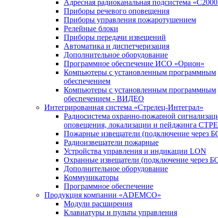
Адресная радиоканальная подсистема «С200
Приборы речевого оповещения
Приборы управления пожаротушением
Релейные блоки
Приборы передачи извещений
Автоматика и диспетчеризация
Дополнительное оборудование
Программное обеспечение ИСО «Орион»
Компьютеры с установленным программным
обеспечением
Компьютеры с установленным программным
обеспечением - ВИДЕО
Интегрированная система «Стрелец-Интеграл»
Радиосистема охранно-пожарной сигнализац
оповещения, локализации и пейджинга СТ
Пожарные извещатели (подключение через 
Радиоизвещатели пожарные
Устройства управления и индикации LON
Охранные извещатели (подключение через Б
Дополнительное оборудование
Коммуникаторы
Программное обеспечение
Продукция компании «ADEMCO»
Модули расширения
Клавиатуры и пульты управления