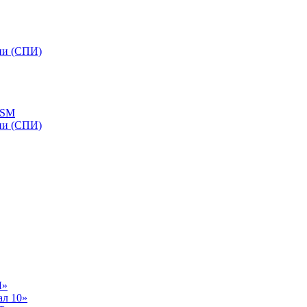
ии (СПИ)
GSM
ии (СПИ)
Л»
ал 10»