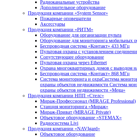
Радиоканальные устройства
Дополнительное оборудование
Продукция компании «System Sensor»
Пожарные оповещатели
Аксессуары
Продукция компании «РИТМ»
Оборудование для организации пульта
Оборудование для мониторинга мобильных о
Беспроводная система «Контакт» 433 МГц
Пультовая охрана с установлением соединени
Сопутствующее оборудование
Пультовая охрана через Ethernet
Охрана многоквартирных домов с выводом на
Беспроводная система «Контакт» 868 МГц
Система мониторинга и охраСистема монито
охраны объектов недвижимости Система мон
охраны объектов недвижимости «Mega»
Продукция компании НПП «Стелс»
Мираж-Профессионал (MIRAGE Professional)
Станция мониторинга «Мираж»
Мираж-Приват (MIRAGE Private)
Объектовое оборудование «STEMAX»
Радиосистема Livi
Продукция компании «NAVIgard»
Объектовое оборудование