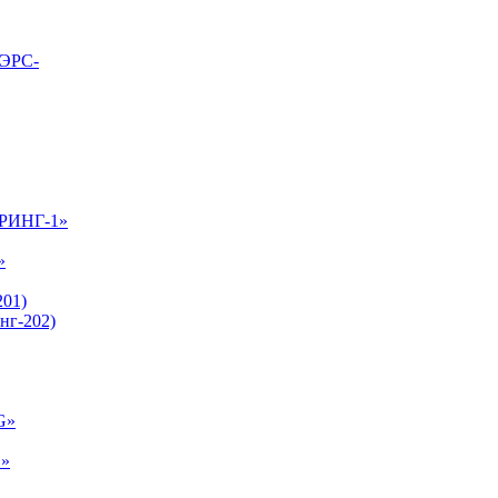
ВЭРС-
-РИНГ-1»
»
01)
нг-202)
G»
E»