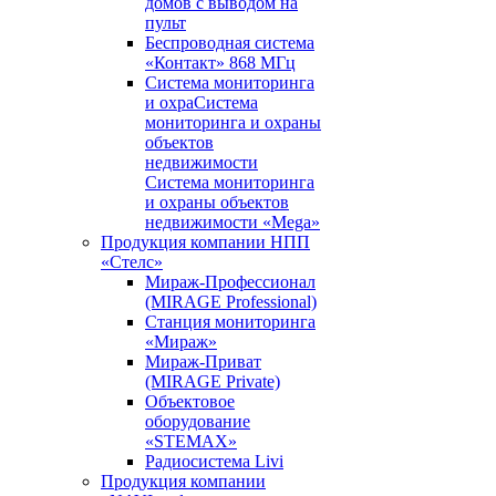
домов с выводом на
пульт
Беспроводная система
«Контакт» 868 МГц
Система мониторинга
и охраСистема
мониторинга и охраны
объектов
недвижимости
Система мониторинга
и охраны объектов
недвижимости «Mega»
Продукция компании НПП
«Стелс»
Мираж-Профессионал
(MIRAGE Professional)
Станция мониторинга
«Мираж»
Мираж-Приват
(MIRAGE Private)
Объектовое
оборудование
«STEMAX»
Радиосистема Livi
Продукция компании