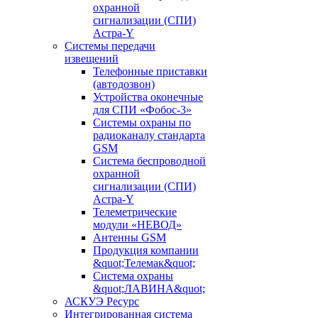
охранной
сигнализации (СПИ)
Астра-Y
Системы передачи
извещений
Телефонные приставки
(автодозвон)
Устройства оконечные
для СПИ «Фобос-3»
Системы охраны по
радиоканалу стандарта
GSM
Система беспроводной
охранной
сигнализации (СПИ)
Астра-Y
Телеметрические
модули «НЕВОД»
Антенны GSM
Продукция компании
&quot;Телемак&quot;
Система охраны
&quot;ЛАВИНА&quot;
АСКУЭ Ресурс
Интегрированная система