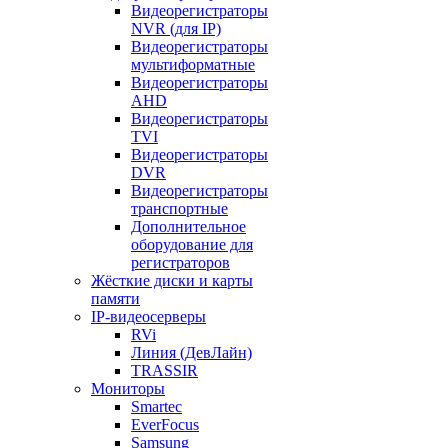
Видеорегистраторы
NVR (для IP)
Видеорегистраторы
мультиформатные
Видеорегистраторы
AHD
Видеорегистраторы
TVI
Видеорегистраторы
DVR
Видеорегистраторы
транспортные
Дополнительное
оборудование для
регистраторов
Жёсткие диски и карты
памяти
IP-видеосерверы
RVi
Линия (ДевЛайн)
TRASSIR
Мониторы
Smartec
EverFocus
Samsung