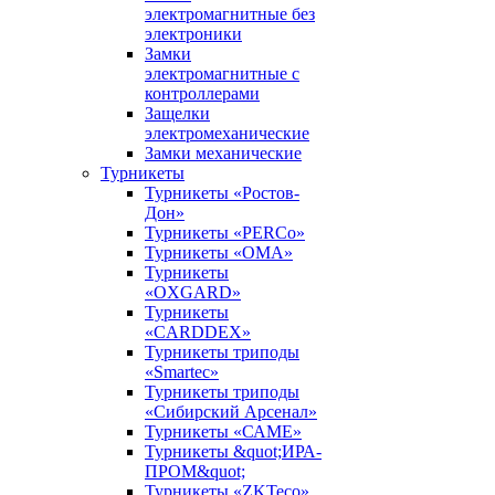
электромагнитные без
электроники
Замки
электромагнитные с
контроллерами
Защелки
электромеханические
Замки механические
Турникеты
Турникеты «Ростов-
Дон»
Турникеты «PERCo»
Турникеты «ОМА»
Турникеты
«OXGARD»
Турникеты
«CARDDEX»
Турникеты триподы
«Smartec»
Турникеты триподы
«Сибирский Арсенал»
Турникеты «САМЕ»
Турникеты &quot;ИРА-
ПРОМ&quot;
Турникеты «ZKTeco»