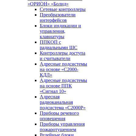
«ОРИОН» «Болид»
Сетевые контроллеры
Преобразователи
интерфейсов
Блоки индикации и
управления,
клавиатуры
ППКОП с
радиальными ШС
Контроллеры доступа
и считыватели
Адресные подсистемы
на основе «С2000-
КДЛ»
Адресные подсистемы
на основе ППК
«Сигнал 10»
Адресная
радиоканальная
подсистема «С2000Р»
Приборы речевого
оповещения
Приборы управления
пожаротушением
Релейные блоки