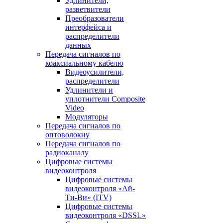
Удлинители,
разветвители
Преобразователи
интерфейса и
распределители
данных
Передача сигналов по
коаксиальному кабелю
Видеоусилители,
распределители
Удлинители и
уплотнители Сomposite
Video
Модуляторы
Передача сигналов по
оптоволокну
Передача сигналов по
радиоканалу
Цифровые системы
видеоконтроля
Цифровые системы
видеоконтроля «Ай-
Ти-Ви» (ITV)
Цифровые системы
видеоконтроля «DSSL»