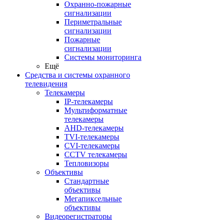
Охранно-пожарные
сигнализации
Периметральные
сигнализации
Пожарные
сигнализации
Системы мониторинга
Ещё
Средства и системы охранного
телевидения
Телекамеры
IP-телекамеры
Мультиформатные
телекамеры
AHD-телекамеры
TVI-телекамеры
CVI-телекамеры
CCTV телекамеры
Тепловизоры
Объективы
Стандартные
объективы
Мегапиксельные
объективы
Видеорегистраторы