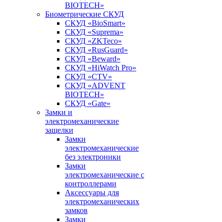
BIOTECH»
Биометрические СКУД
СКУД «BioSmart»
СКУД «Suprema»
СКУД «ZKTeco»
СКУД «RusGuard»
СКУД «Beward»
СКУД «HiWatch Pro»
СКУД «CTV»
СКУД «ADVENT
BIOTECH»
СКУД «Gate»
Замки и
электромеханические
защелки
Замки
электромеханические
без электроники
Замки
электромеханические с
контроллерами
Аксессуары для
электромеханических
замков
Замки