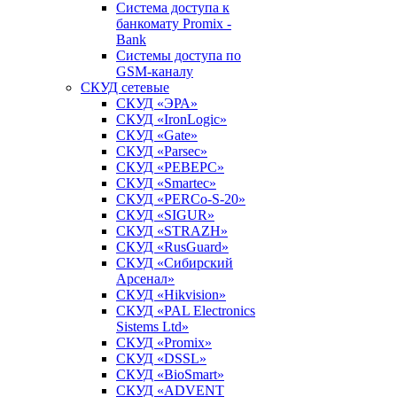
Система доступа к
банкомату Promix -
Bank
Системы доступа по
GSM-каналу
СКУД сетевые
СКУД «ЭРА»
СКУД «IronLogic»
СКУД «Gate»
СКУД «Parsec»
СКУД «РЕВЕРС»
СКУД «Smartec»
СКУД «PERCo-S-20»
СКУД «SIGUR»
СКУД «STRAZH»
СКУД «RusGuard»
СКУД «Сибирский
Арсенал»
СКУД «Hikvision»
СКУД «PAL Electronics
Sistems Ltd»
СКУД «Promix»
СКУД «DSSL»
СКУД «BioSmart»
СКУД «ADVENT