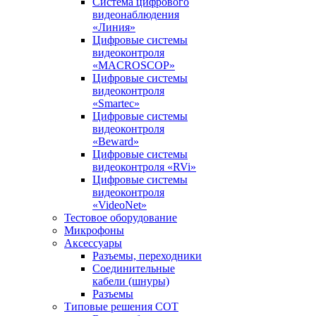
Система цифрового
видеонаблюдения
«Линия»
Цифровые системы
видеоконтроля
«MACROSCOP»
Цифровые системы
видеоконтроля
«Smartec»
Цифровые системы
видеоконтроля
«Beward»
Цифровые системы
видеоконтроля «RVi»
Цифровые системы
видеоконтроля
«VideoNet»
Тестовое оборудование
Микрофоны
Аксессуары
Разъемы, переходники
Соединительные
кабели (шнуры)
Разъемы
Типовые решения СОТ