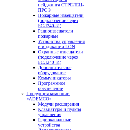
пейджинга СТРЕЛЕЦ-
ПРО®
Пожарные извещатели
(подключение через
БСЛ240–И)
Радиоизвещатели
пожарные
Устройства управления
и индикации LON
Охранные извещатели
(подключение через
БСЛ240–И)
Дополнительное
оборудование
Коммуникаторы
Программное
обеспечение
Продукция компании
«ADEMCO»
Модули расширения
Клавиатуры и пульты
управления
Радиоканальные
устройства