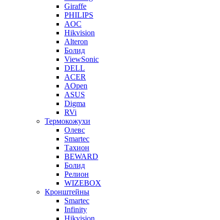
Giraffe
PHILIPS
AOC
Hikvision
Alteron
Болид
ViewSonic
DELL
ACER
AOpen
ASUS
Digma
RVi
Термокожухи
Олевс
Smartec
Тахион
BEWARD
Болид
Релион
WIZEBOX
Кронштейны
Smartec
Infinity
Hikvision