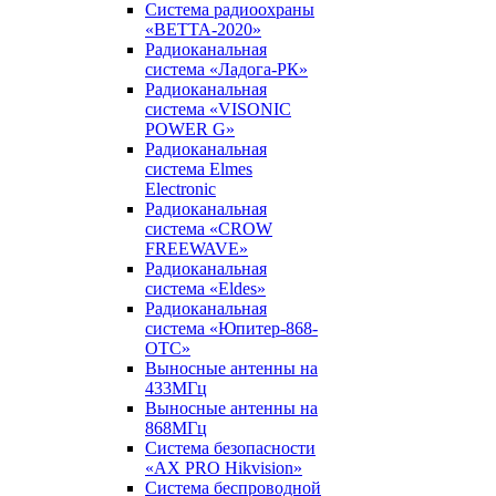
Система радиоохраны
«ВЕТТА-2020»
Радиоканальная
система «Ладога-РК»
Радиоканальная
система «VISONIC
POWER G»
Радиоканальная
система Elmes
Electronic
Радиоканальная
система «CROW
FREEWAVE»
Радиоканальная
система «Eldes»
Радиоканальная
система «Юпитер-868-
ОТС»
Выносные антенны на
433МГц
Выносные антенны на
868МГц
Система безопасности
«AX PRO Hikvision»
Система беспроводной