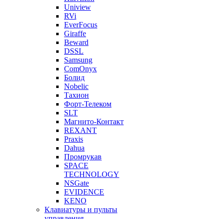
Uniview
RVi
EverFocus
Giraffe
Beward
DSSL
Samsung
ComOnyx
Болид
Nobelic
Тахион
Форт-Телеком
SLT
Магнито-Контакт
REXANT
Praxis
Dahua
Промрукав
SPACE
TECHNOLOGY
NSGate
EVIDENCE
KENO
Клавиатуры и пульты
управления