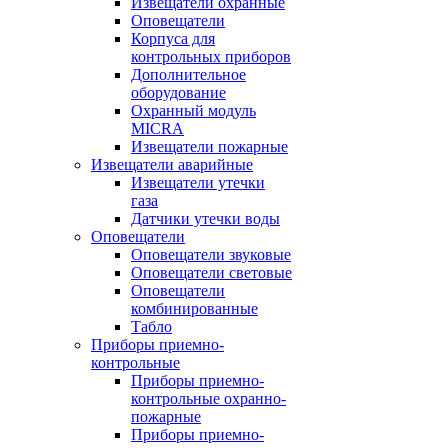
Извещатели охранные
Оповещатели
Корпуса для
контрольных приборов
Дополнительное
оборудование
Охранный модуль
MICRA
Извещатели пожарные
Извещатели аварийные
Извещатели утечки
газа
Датчики утечки воды
Оповещатели
Оповещатели звуковые
Оповещатели световые
Оповещатели
комбинированные
Табло
Приборы приемно-
контрольные
Приборы приемно-
контрольные охранно-
пожарные
Приборы приемно-