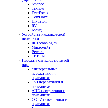
Smartec
Тахион
EverFocus
ComOnyx
Hikvision
RVi
Болид
Устройства инфракрасной
подсветки
IR Technologies
Микролайт
Beward
ТИРЭКС
Передача сигналов по витой
паре
Универсальные
передатчики и
приемники
TVI передатчики и
приемники
AHD передатчики и
приемники
CCTV передатчики и
приемники