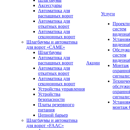
Шлагбаумы
Аксессуары
Автоматика для
Услуги
распашных ворот
Автоматика для
Проекти
откатных ворот
систем
Автоматика для
видеона
секционных ворот
Установ
Шлагбаумы и автоматика
видеона
для ворот «CAME»
Обслуж
Шлагбаумы
систем
Автоматика для
видеона
распашных ворот
Акции
Монтаж
Автоматика для
охранно
откатных ворот
сигнали
Автоматика для
Техниче
секционных ворот
обслужи
Устройства управления
охранно
Устройства
сигнали
безопасности
Установ
Платы резервного
монтаж
питания
Цепной барьер
Шлагбаумы и автоматика
для ворот «FAAC»