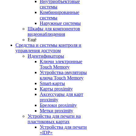
Внутриобъектовые
системы
Комбинированные
системы
Наружные системы
Шкафы для компонентов
видеонаблюдения
Ещё
Средства и системы контроля и
управления доступом
Идентификаторы
Ключи электронные
Touch Memory
Устройства-эмуляторы
ключа Touch Memory
Smart-карты
Карты proximity
Аксессуары для карт
proximitу
Брелоки proximity
Метки proximity
Устройства для печати на
пластиковых картах
Устройства для печати
«IDP»