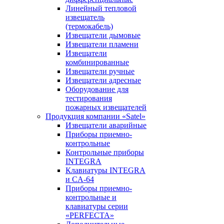
Линейный тепловой
извещатель
(термокабель)
Извещатели дымовые
Извещатели пламени
Извещатели
комбинированные
Извещатели ручные
Извещатели адресные
Оборудование для
тестирования
пожарных извещателей
Продукция компании «Satel»
Извещатели аварийные
Приборы приемно-
контрольные
Контрольные приборы
INTEGRA
Клавиатуры INTEGRA
и CA-64
Приборы приемно-
контрольные и
клавиатуры серии
«PERFECTA»