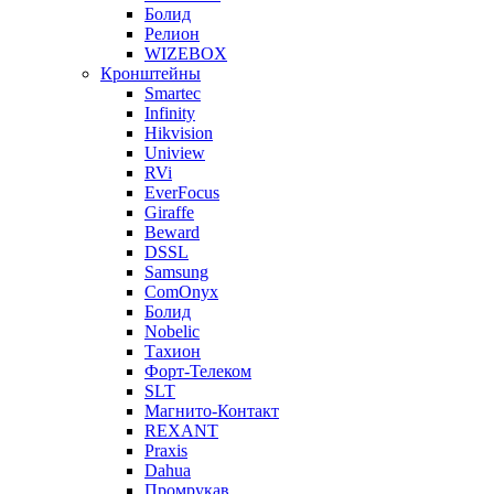
Болид
Релион
WIZEBOX
Кронштейны
Smartec
Infinity
Hikvision
Uniview
RVi
EverFocus
Giraffe
Beward
DSSL
Samsung
ComOnyx
Болид
Nobelic
Тахион
Форт-Телеком
SLT
Магнито-Контакт
REXANT
Praxis
Dahua
Промрукав