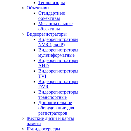
Тепловизоры
Объективы
Стандартные
объективы
Мегапиксельные
объективы
Видеорегистраторы
Видеорегистраторы
NVR (для IP)
Видеорегистраторы
мультиформатные
Видеорегистраторы
AHD
Видеорегистраторы
TVI
Видеорегистраторы
DVR
Видеорегистраторы
транспортные
Дополнительное
оборудование для
регистраторов
Жёсткие диски и карты
памяти
IP-видеосерверы