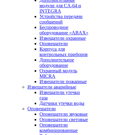
Дополнительные
модули для CA-64 и
INTEGRA
Устройства передачи
сообщений
Беспроводное
оборудование «ABAX»
Извещатели охранные
Оповещатели
Корпуса для
контрольных приборов
Дополнительное
оборудование
Охранный модуль
MICRA
Извещатели пожарные
Извещатели аварийные
Извещатели утечки
газа
Датчики утечки воды
Оповещатели
Оповещатели звуковые
Оповещатели световые
Оповещатели
комбинированные