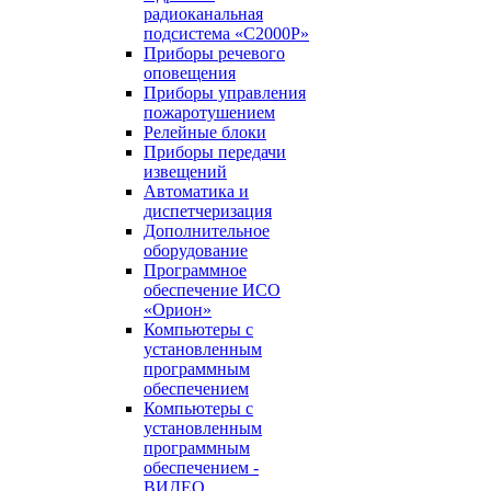
радиоканальная
подсистема «С2000Р»
Приборы речевого
оповещения
Приборы управления
пожаротушением
Релейные блоки
Приборы передачи
извещений
Автоматика и
диспетчеризация
Дополнительное
оборудование
Программное
обеспечение ИСО
«Орион»
Компьютеры с
установленным
программным
обеспечением
Компьютеры с
установленным
программным
обеспечением -
ВИДЕО