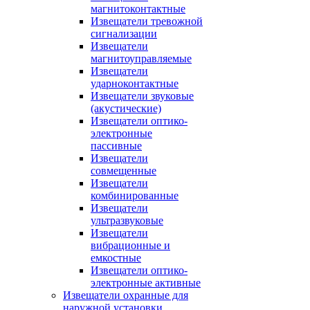
магнитоконтактные
Извещатели тревожной
сигнализации
Извещатели
магнитоуправляемые
Извещатели
ударноконтактные
Извещатели звуковые
(акустические)
Извещатели оптико-
электронные
пассивные
Извещатели
совмещенные
Извещатели
комбинированные
Извещатели
ультразвуковые
Извещатели
вибрационные и
емкостные
Извещатели оптико-
электронные активные
Извещатели охранные для
наружной установки