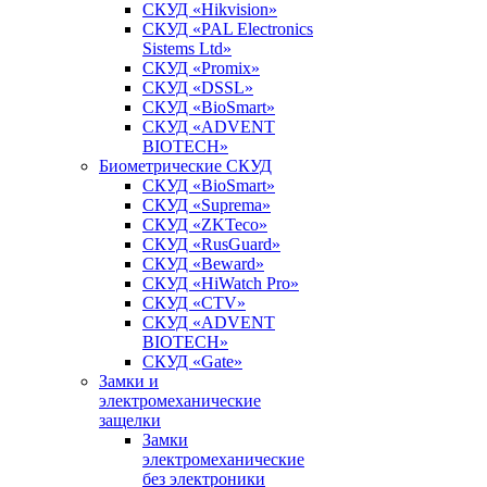
СКУД «Hikvision»
СКУД «PAL Electronics
Sistems Ltd»
СКУД «Promix»
СКУД «DSSL»
СКУД «BioSmart»
СКУД «ADVENT
BIOTECH»
Биометрические СКУД
СКУД «BioSmart»
СКУД «Suprema»
СКУД «ZKTeco»
СКУД «RusGuard»
СКУД «Beward»
СКУД «HiWatch Pro»
СКУД «CTV»
СКУД «ADVENT
BIOTECH»
СКУД «Gate»
Замки и
электромеханические
защелки
Замки
электромеханические
без электроники