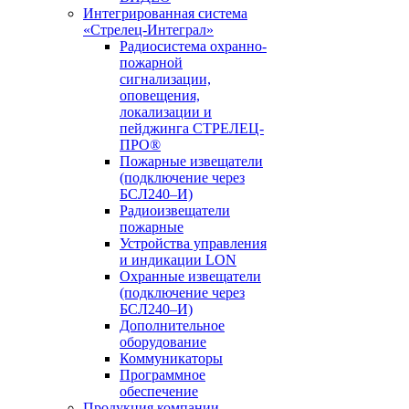
Интегрированная система
«Стрелец-Интеграл»
Радиосистема охранно-
пожарной
сигнализации,
оповещения,
локализации и
пейджинга СТРЕЛЕЦ-
ПРО®
Пожарные извещатели
(подключение через
БСЛ240–И)
Радиоизвещатели
пожарные
Устройства управления
и индикации LON
Охранные извещатели
(подключение через
БСЛ240–И)
Дополнительное
оборудование
Коммуникаторы
Программное
обеспечение
Продукция компании