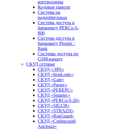
контроллеры
Кодовые панели
Система на
радиобрелоках
Система доступа к
банкомату PERCo-S-
800
Система доступа к
банкомату Promix -
Bank
Системы доступа по
GSM-каналу
СКУД сетевые
СКУД «ЭРА»
СКУД «IronLogic»
СКУД «Gate»
СКУД «Parsec»
СКУД «РЕВЕРС»
СКУД «Smartec»
СКУД «PERCo-S-20»
СКУД «SIGUR»
СКУД «STRAZH»
СКУД «RusGuard»
СКУД «Сибирский
Арсенал»