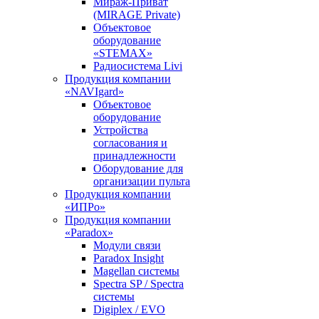
Мираж-Приват
(MIRAGE Private)
Объектовое
оборудование
«STEMAX»
Радиосистема Livi
Продукция компании
«NAVIgard»
Объектовое
оборудование
Устройства
согласования и
принадлежности
Оборудование для
организации пульта
Продукция компании
«ИПРо»
Продукция компании
«Paradox»
Модули связи
Paradox Insight
Magellan системы
Spectra SP / Spectra
системы
Digiplex / EVO