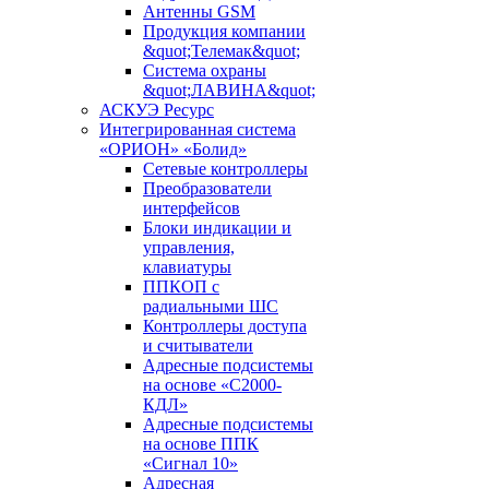
Антенны GSM
Продукция компании
&quot;Телемак&quot;
Система охраны
&quot;ЛАВИНА&quot;
АСКУЭ Ресурс
Интегрированная система
«ОРИОН» «Болид»
Сетевые контроллеры
Преобразователи
интерфейсов
Блоки индикации и
управления,
клавиатуры
ППКОП с
радиальными ШС
Контроллеры доступа
и считыватели
Адресные подсистемы
на основе «С2000-
КДЛ»
Адресные подсистемы
на основе ППК
«Сигнал 10»
Адресная