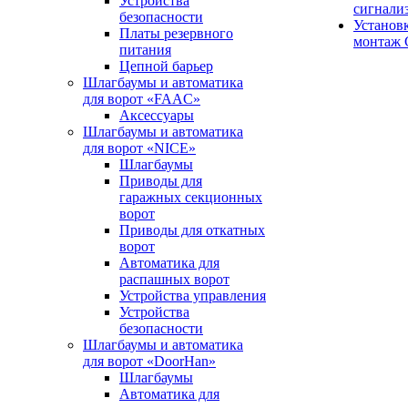
Устройства
сигнали
безопасности
Установ
Платы резервного
монтаж
питания
Цепной барьер
Шлагбаумы и автоматика
для ворот «FAAC»
Аксессуары
Шлагбаумы и автоматика
для ворот «NICE»
Шлагбаумы
Приводы для
гаражных секционных
ворот
Приводы для откатных
ворот
Автоматика для
распашных ворот
Устройства управления
Устройства
безопасности
Шлагбаумы и автоматика
для ворот «DoorHan»
Шлагбаумы
Автоматика для