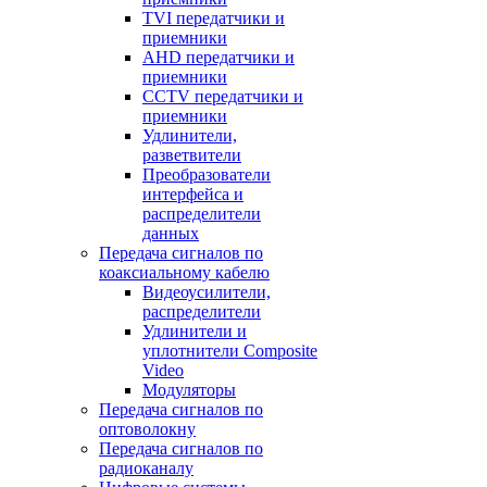
TVI передатчики и
приемники
AHD передатчики и
приемники
CCTV передатчики и
приемники
Удлинители,
разветвители
Преобразователи
интерфейса и
распределители
данных
Передача сигналов по
коаксиальному кабелю
Видеоусилители,
распределители
Удлинители и
уплотнители Сomposite
Video
Модуляторы
Передача сигналов по
оптоволокну
Передача сигналов по
радиоканалу