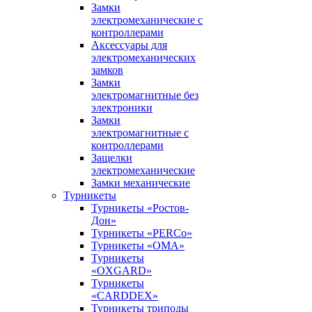
Замки
электромеханические с
контроллерами
Аксессуары для
электромеханических
замков
Замки
электромагнитные без
электроники
Замки
электромагнитные с
контроллерами
Защелки
электромеханические
Замки механические
Турникеты
Турникеты «Ростов-
Дон»
Турникеты «PERCo»
Турникеты «ОМА»
Турникеты
«OXGARD»
Турникеты
«CARDDEX»
Турникеты триподы