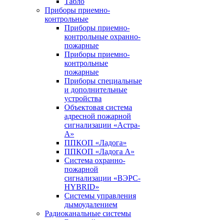
Табло
Приборы приемно-
контрольные
Приборы приемно-
контрольные охранно-
пожарные
Приборы приемно-
контрольные
пожарные
Приборы специальные
и дополнительные
устройства
Объектовая система
адресной пожарной
сигнализации «Астра-
А»
ППКОП «Ладога»
ППКОП «Ладога А»
Система охранно-
пожарной
сигнализации «ВЭРС-
HYBRID»
Системы управления
дымоудалением
Радиоканальные системы