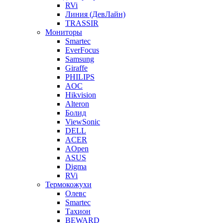
RVi
Линия (ДевЛайн)
TRASSIR
Мониторы
Smartec
EverFocus
Samsung
Giraffe
PHILIPS
AOC
Hikvision
Alteron
Болид
ViewSonic
DELL
ACER
AOpen
ASUS
Digma
RVi
Термокожухи
Олевс
Smartec
Тахион
BEWARD