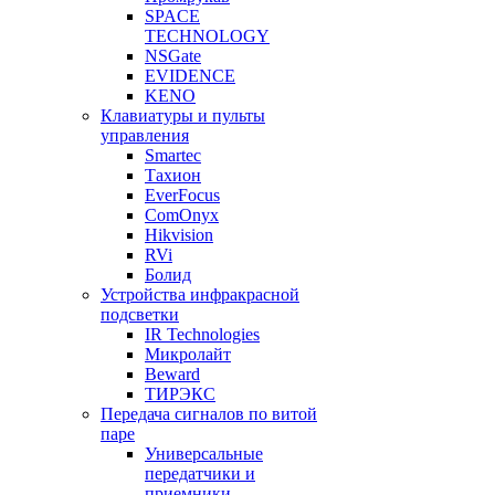
SPACE
TECHNOLOGY
NSGate
EVIDENCE
KENO
Клавиатуры и пульты
управления
Smartec
Тахион
EverFocus
ComOnyx
Hikvision
RVi
Болид
Устройства инфракрасной
подсветки
IR Technologies
Микролайт
Beward
ТИРЭКС
Передача сигналов по витой
паре
Универсальные
передатчики и
приемники