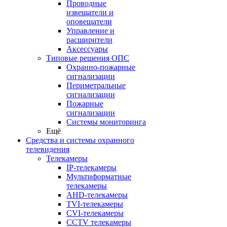
Проводные
извещатели и
оповещатели
Управление и
расширители
Аксессуары
Типовые решения ОПС
Охранно-пожарные
сигнализации
Периметральные
сигнализации
Пожарные
сигнализации
Системы мониторинга
Ещё
Средства и системы охранного
телевидения
Телекамеры
IP-телекамеры
Мультиформатные
телекамеры
AHD-телекамеры
TVI-телекамеры
CVI-телекамеры
CCTV телекамеры