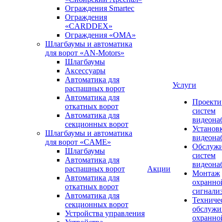
Ограждения Smartec
Ограждения
«CARDDEX»
Ограждения «ОМА»
Шлагбаумы и автоматика
для ворот «AN-Motors»
Шлагбаумы
Аксессуары
Автоматика для
Услуги
распашных ворот
Автоматика для
Проекти
откатных ворот
систем
Автоматика для
видеона
секционных ворот
Установ
Шлагбаумы и автоматика
видеона
для ворот «CAME»
Обслуж
Шлагбаумы
систем
Автоматика для
видеона
распашных ворот
Акции
Монтаж
Автоматика для
охранно
откатных ворот
сигнали
Автоматика для
Техниче
секционных ворот
обслужи
Устройства управления
охранно