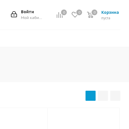
Войти
Корзина
0
0
0
0
Мой кабинет
пуста