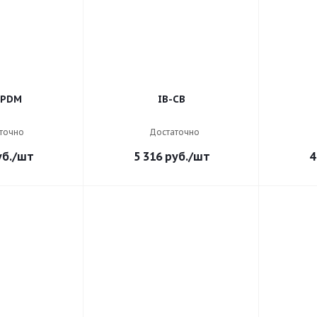
-PDM
IB-CB
точно
Достаточно
б.
/шт
5 316
руб.
/шт
4