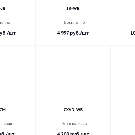
-JB
IB-WB
точно
Достаточно
уб.
/шт
4 997
руб.
/шт
1
CM
CXVD-WB
наличии
Нет в наличии
б.
/шт
4 200
руб.
/шт