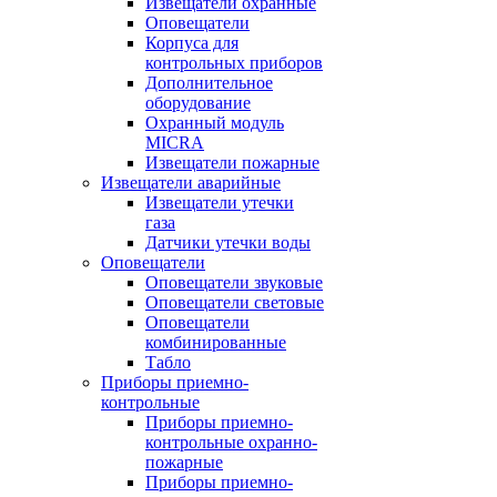
Извещатели охранные
Оповещатели
Корпуса для
контрольных приборов
Дополнительное
оборудование
Охранный модуль
MICRA
Извещатели пожарные
Извещатели аварийные
Извещатели утечки
газа
Датчики утечки воды
Оповещатели
Оповещатели звуковые
Оповещатели световые
Оповещатели
комбинированные
Табло
Приборы приемно-
контрольные
Приборы приемно-
контрольные охранно-
пожарные
Приборы приемно-