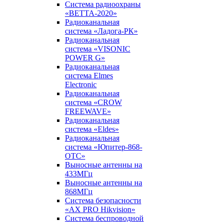
Система радиоохраны
«ВЕТТА-2020»
Радиоканальная
система «Ладога-РК»
Радиоканальная
система «VISONIC
POWER G»
Радиоканальная
система Elmes
Electronic
Радиоканальная
система «CROW
FREEWAVE»
Радиоканальная
система «Eldes»
Радиоканальная
система «Юпитер-868-
ОТС»
Выносные антенны на
433МГц
Выносные антенны на
868МГц
Система безопасности
«AX PRO Hikvision»
Система беспроводной