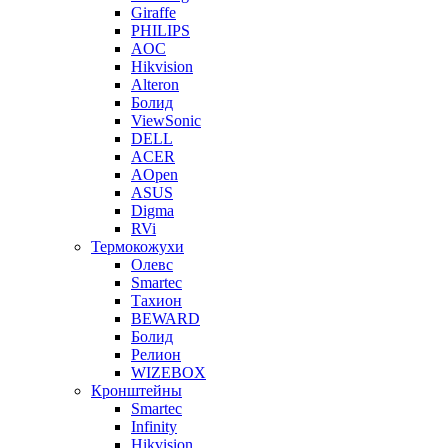
Giraffe
PHILIPS
AOC
Hikvision
Alteron
Болид
ViewSonic
DELL
ACER
AOpen
ASUS
Digma
RVi
Термокожухи
Олевс
Smartec
Тахион
BEWARD
Болид
Релион
WIZEBOX
Кронштейны
Smartec
Infinity
Hikvision