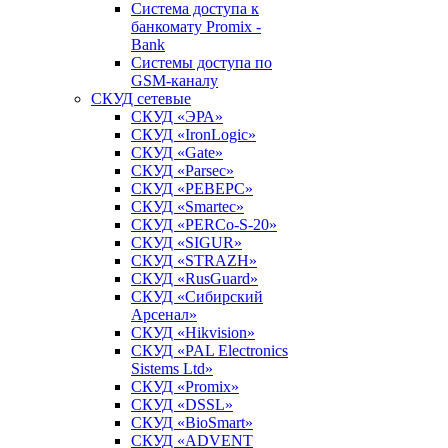
Система доступа к
банкомату Promix -
Bank
Системы доступа по
GSM-каналу
СКУД сетевые
СКУД «ЭРА»
СКУД «IronLogic»
СКУД «Gate»
СКУД «Parsec»
СКУД «РЕВЕРС»
СКУД «Smartec»
СКУД «PERCo-S-20»
СКУД «SIGUR»
СКУД «STRAZH»
СКУД «RusGuard»
СКУД «Сибирский
Арсенал»
СКУД «Hikvision»
СКУД «PAL Electronics
Sistems Ltd»
СКУД «Promix»
СКУД «DSSL»
СКУД «BioSmart»
СКУД «ADVENT