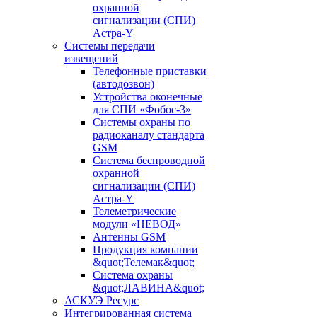
охранной
сигнализации (СПИ)
Астра-Y
Системы передачи
извещений
Телефонные приставки
(автодозвон)
Устройства оконечные
для СПИ «Фобос-3»
Системы охраны по
радиоканалу стандарта
GSM
Система беспроводной
охранной
сигнализации (СПИ)
Астра-Y
Телеметрические
модули «НЕВОД»
Антенны GSM
Продукция компании
&quot;Телемак&quot;
Система охраны
&quot;ЛАВИНА&quot;
АСКУЭ Ресурс
Интегрированная система