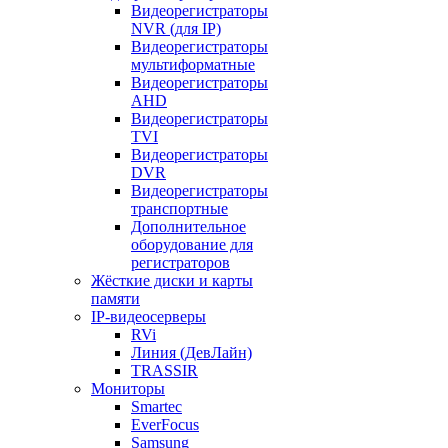
Видеорегистраторы
NVR (для IP)
Видеорегистраторы
мультиформатные
Видеорегистраторы
AHD
Видеорегистраторы
TVI
Видеорегистраторы
DVR
Видеорегистраторы
транспортные
Дополнительное
оборудование для
регистраторов
Жёсткие диски и карты
памяти
IP-видеосерверы
RVi
Линия (ДевЛайн)
TRASSIR
Мониторы
Smartec
EverFocus
Samsung