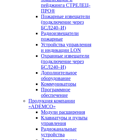
пейджинга СТРЕЛЕЦ-
ПРО®
Пожарные извещатели
(подключение через
БСЛ240–И)
Радиоизвещатели
пожарные
Устройства управления
и индикации LON
Охранные извещатели
(подключение через
БСЛ240–И)
Дополнительное
оборудование
Коммуникаторы
Программное
обеспечение
Продукция компании
«ADEMCO»
Модули расширения
Клавиатуры и пульты
управления
Радиоканальные
устройства