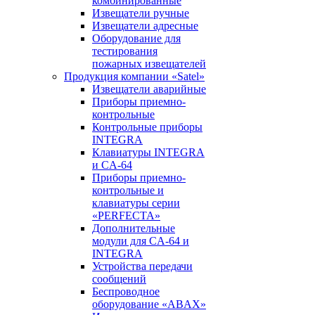
комбинированные
Извещатели ручные
Извещатели адресные
Оборудование для
тестирования
пожарных извещателей
Продукция компании «Satel»
Извещатели аварийные
Приборы приемно-
контрольные
Контрольные приборы
INTEGRA
Клавиатуры INTEGRA
и CA-64
Приборы приемно-
контрольные и
клавиатуры серии
«PERFECTA»
Дополнительные
модули для CA-64 и
INTEGRA
Устройства передачи
сообщений
Беспроводное
оборудование «ABAX»