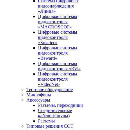
Система цифрового
видеонаблюдения
«Линия»
Цифровые системы
видеоконтроля
«MACROSCOP»
Цифровые системы
видеоконтроля
«Smartec»
Цифровые системы
видеоконтроля
«Beward»
Цифровые системы
видеоконтроля «RVi»
Цифровые системы
видеоконтроля
«VideoNet»
Тестовое оборудование
Микрофоны
Аксессуары
Разъемы, переходники
Соединительные
кабели (шнуры)
Разъемы
Типовые решения СОТ