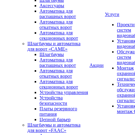
Шлагбаумы
Аксессуары
Автоматика для
Услуги
распашных ворот
Автоматика для
Проекти
откатных ворот
систем
Автоматика для
видеона
секционных ворот
Установ
Шлагбаумы и автоматика
видеона
для ворот «CAME»
Обслуж
Шлагбаумы
систем
Автоматика для
видеона
распашных ворот
Акции
Монтаж
Автоматика для
охранно
откатных ворот
сигнали
Автоматика для
Техниче
секционных ворот
обслужи
Устройства управления
охранно
Устройства
сигнали
безопасности
Установ
Платы резервного
монтаж
питания
Цепной барьер
Шлагбаумы и автоматика
для ворот «FAAC»