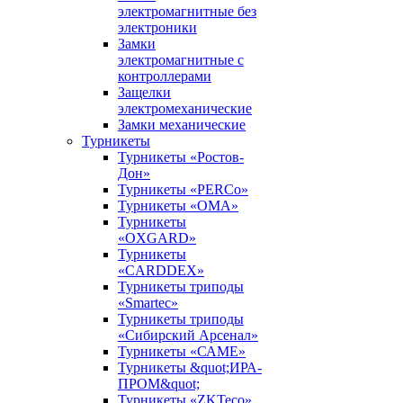
электромагнитные без
электроники
Замки
электромагнитные с
контроллерами
Защелки
электромеханические
Замки механические
Турникеты
Турникеты «Ростов-
Дон»
Турникеты «PERCo»
Турникеты «ОМА»
Турникеты
«OXGARD»
Турникеты
«CARDDEX»
Турникеты триподы
«Smartec»
Турникеты триподы
«Сибирский Арсенал»
Турникеты «САМЕ»
Турникеты &quot;ИРА-
ПРОМ&quot;
Турникеты «ZKTeco»