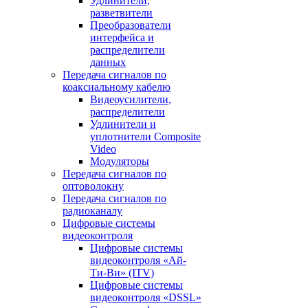
Удлинители,
разветвители
Преобразователи
интерфейса и
распределители
данных
Передача сигналов по
коаксиальному кабелю
Видеоусилители,
распределители
Удлинители и
уплотнители Сomposite
Video
Модуляторы
Передача сигналов по
оптоволокну
Передача сигналов по
радиоканалу
Цифровые системы
видеоконтроля
Цифровые системы
видеоконтроля «Ай-
Ти-Ви» (ITV)
Цифровые системы
видеоконтроля «DSSL»