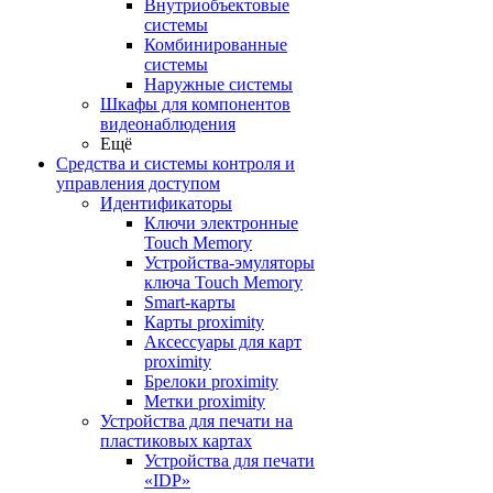
Внутриобъектовые
системы
Комбинированные
системы
Наружные системы
Шкафы для компонентов
видеонаблюдения
Ещё
Средства и системы контроля и
управления доступом
Идентификаторы
Ключи электронные
Touch Memory
Устройства-эмуляторы
ключа Touch Memory
Smart-карты
Карты proximity
Аксессуары для карт
proximitу
Брелоки proximity
Метки proximity
Устройства для печати на
пластиковых картах
Устройства для печати
«IDP»