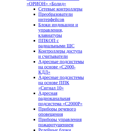
«ОРИОН» «Болид»
Сетевые контроллеры
Преобразователи
интерфейсов
Блоки индикации и
управления,
клавиатуры
ППКОП с
радиальными ШС
Контроллеры доступа
и считыватели
Адресные подсистемы
на основе «С2000-
КДЛ»
Адресные подсистемы
на основе ППК
«Сигнал 10»
Адресная
радиоканальная
подсистема «С2000Р»
Приборы речевого
оповещения
Приборы управления
пожаротушением
Релейные блоки