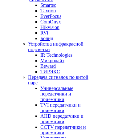
Smartec
Тахион
EverFocus
ComOnyx
Hikvision
RVi
Болид
Устройства инфракрасной
подсветки
IR Technologies
Микролайт
Beward
ТИРЭКС
Передача сигналов по витой
паре
Универсальные
передатчики и
приемники
TVI передатчики и
приемники
AHD передатчики и
приемники
CCTV передатчики и
приемники