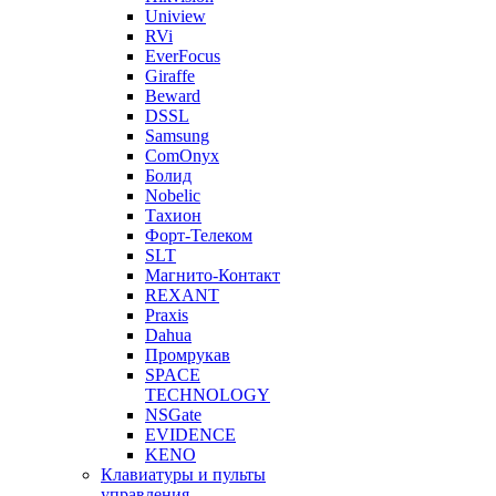
Uniview
RVi
EverFocus
Giraffe
Beward
DSSL
Samsung
ComOnyx
Болид
Nobelic
Тахион
Форт-Телеком
SLT
Магнито-Контакт
REXANT
Praxis
Dahua
Промрукав
SPACE
TECHNOLOGY
NSGate
EVIDENCE
KENO
Клавиатуры и пульты
управления