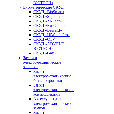
BIOTECH»
Биометрические СКУД
СКУД «BioSmart»
СКУД «Suprema»
СКУД «ZKTeco»
СКУД «RusGuard»
СКУД «Beward»
СКУД «HiWatch Pro»
СКУД «CTV»
СКУД «ADVENT
BIOTECH»
СКУД «Gate»
Замки и
электромеханические
защелки
Замки
электромеханические
без электроники
Замки
электромеханические с
контроллерами
Аксессуары для
электромеханических
замков
Замки