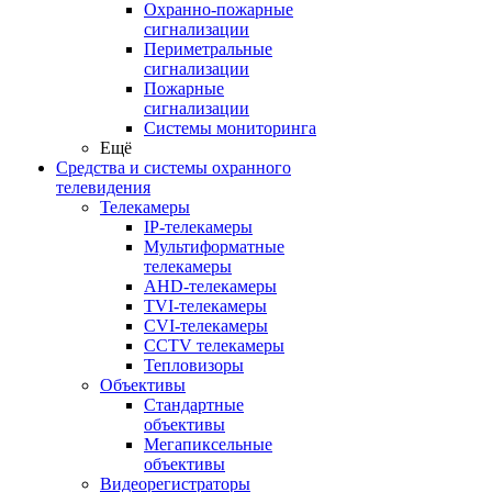
Охранно-пожарные
сигнализации
Периметральные
сигнализации
Пожарные
сигнализации
Системы мониторинга
Ещё
Средства и системы охранного
телевидения
Телекамеры
IP-телекамеры
Мультиформатные
телекамеры
AHD-телекамеры
TVI-телекамеры
CVI-телекамеры
CCTV телекамеры
Тепловизоры
Объективы
Стандартные
объективы
Мегапиксельные
объективы
Видеорегистраторы