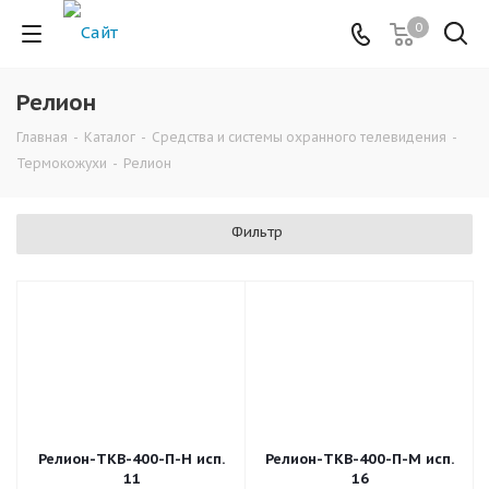
0
Релион
Главная
-
Каталог
-
Средства и системы охранного телевидения
-
Термокожухи
-
Релион
Фильтр
Релион-ТКВ-400-П-Н исп.
Релион-ТКВ-400-П-М исп.
11
16