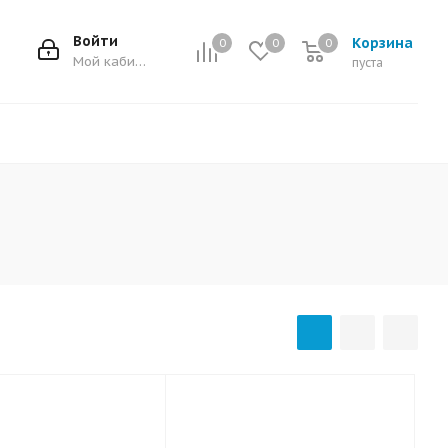
Войти
Корзина
0
0
0
0
Мой кабинет
пуста