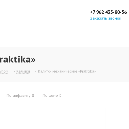
+7 962 435-80-56
Заказать звонок
raktika»
тупом
-
Калитки
-
Калитки механические «Praktika»
По алфавиту
По цене