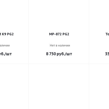
 K9 PG2
MP-872 PG2
T
наличии
Нет в наличии
б.
/шт
8 750
руб.
/шт
3