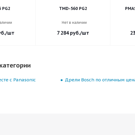
5 PG2
TMD-560 PG2
PMA
наличии
Нет в наличии
б.
/шт
7 284
руб.
/шт
2
категории
сте с Panasonic
Дрели Bosch по отличным цен