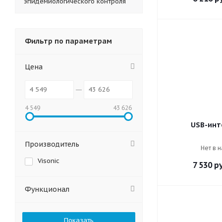
эпидемиологического контроля
Фильтр по параметрам
Цена
4 549
43 626
USB-инт
Производитель
Нет в 
Visonic
7 530
ру
Функционал