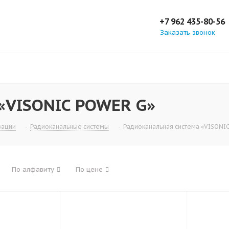
+7 962 435-80-56
Заказать звонок
«VISONIC POWER G»
зации
-
Радиоканальные системы
-
Радиоканальная система «VISONI
По алфавиту
По цене