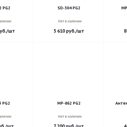
2 PG2
SD-304 PG2
MP
наличии
Нет в наличии
уб.
/шт
5 610
руб.
/шт
8
3 PG2
MP-862 PG2
Анте
наличии
Нет в наличии
б.
/шт
7 200
руб.
/шт
4