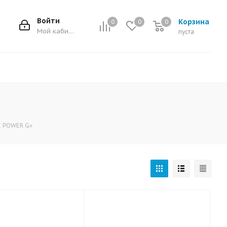
Войти
Корзина
0
0
0
0
Мой кабинет
пуста
C POWER G»