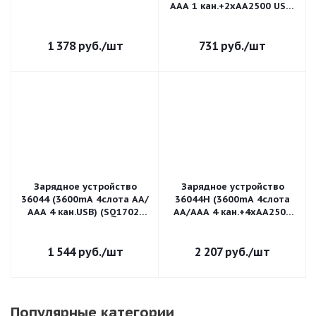
ААА 1 кан.+2xAA2500 USB)
(SQ1702-0103)
1 378
руб.
/шт
731
руб.
/шт
Зарядное устройство
Зарядное устройство
36044 (3600mA 4слота АА/
36044Н (3600mA 4слота
ААА 4 кан.USB) (SQ1702-
АА/ААА 4 кан.+4xAA2500
0100)
USB) (SQ1702-0101)
1 544
руб.
/шт
2 207
руб.
/шт
Популярные категории