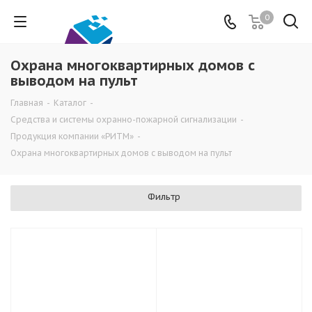
0
Охрана многоквартирных домов с
выводом на пульт
Главная
-
Каталог
-
Средства и системы охранно-пожарной сигнализации
-
Продукция компании «РИТМ»
-
Охрана многоквартирных домов с выводом на пульт
Фильтр