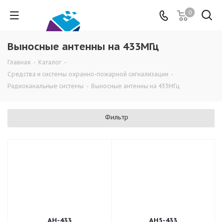
0
Выносные антенны на 433МГц
Главная
-
Каталог
-
Средства и системы охранно-пожарной сигнализации
-
Радиоканальные системы
-
Выносные антенны на 433МГц
Фильтр
АН-433
АН5-433