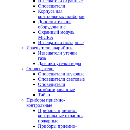
Извещатели охранные
Оповещатели
Корпуса для
контрольных приборов
Дополнительное
оборудование
Охранный модуль
MICRA
Извещатели пожарные
Извещатели аварийные
Извещатели утечки
газа
Датчики утечки воды
Оповещатели
Оповещатели звуковые
Оповещатели световые
Оповещатели
комбинированные
Табло
Приборы приемно-
контрольные
Приборы приемно-
контрольные охранно-
пожарные
Приборы приемно-