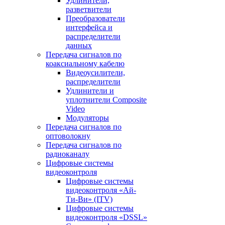
Удлинители,
разветвители
Преобразователи
интерфейса и
распределители
данных
Передача сигналов по
коаксиальному кабелю
Видеоусилители,
распределители
Удлинители и
уплотнители Сomposite
Video
Модуляторы
Передача сигналов по
оптоволокну
Передача сигналов по
радиоканалу
Цифровые системы
видеоконтроля
Цифровые системы
видеоконтроля «Ай-
Ти-Ви» (ITV)
Цифровые системы
видеоконтроля «DSSL»