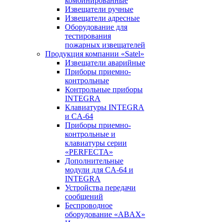
комбинированные
Извещатели ручные
Извещатели адресные
Оборудование для
тестирования
пожарных извещателей
Продукция компании «Satel»
Извещатели аварийные
Приборы приемно-
контрольные
Контрольные приборы
INTEGRA
Клавиатуры INTEGRA
и CA-64
Приборы приемно-
контрольные и
клавиатуры серии
«PERFECTA»
Дополнительные
модули для CA-64 и
INTEGRA
Устройства передачи
сообщений
Беспроводное
оборудование «ABAX»