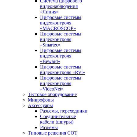
Система цифрового
видеонаблюдения
«Линия»
Цифровые системы
видеоконтроля
«MACROSCOP»
Цифровые системы
видеоконтроля
«Smartec»
Цифровые системы
видеоконтроля
«Beward»
Цифровые системы
видеоконтроля «RVi»
Цифровые системы
видеоконтроля
«VideoNet»
Тестовое оборудование
Микрофоны
Аксессуары
Разъемы, переходники
Соединительные
кабели (шнуры)
Разъемы
Типовые решения СОТ