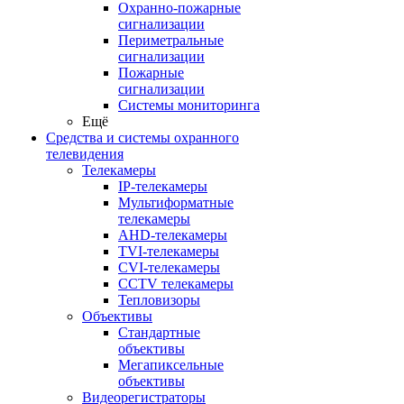
Охранно-пожарные
сигнализации
Периметральные
сигнализации
Пожарные
сигнализации
Системы мониторинга
Ещё
Средства и системы охранного
телевидения
Телекамеры
IP-телекамеры
Мультиформатные
телекамеры
AHD-телекамеры
TVI-телекамеры
CVI-телекамеры
CCTV телекамеры
Тепловизоры
Объективы
Стандартные
объективы
Мегапиксельные
объективы
Видеорегистраторы