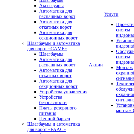
Шлагбаумы
Аксессуары
Автоматика для
Услуги
распашных ворот
Автоматика для
Проекти
откатных ворот
систем
Автоматика для
видеона
секционных ворот
Установ
Шлагбаумы и автоматика
видеона
для ворот «CAME»
Обслуж
Шлагбаумы
систем
Автоматика для
видеона
распашных ворот
Акции
Монтаж
Автоматика для
охранно
откатных ворот
сигнали
Автоматика для
Техниче
секционных ворот
обслужи
Устройства управления
охранно
Устройства
сигнали
безопасности
Установ
Платы резервного
монтаж
питания
Цепной барьер
Шлагбаумы и автоматика
для ворот «FAAC»