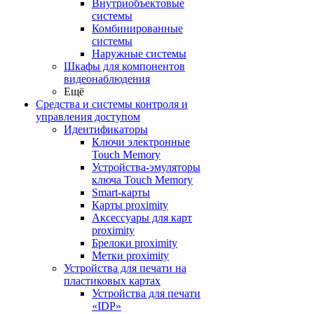
Внутриобъектовые
системы
Комбинированные
системы
Наружные системы
Шкафы для компонентов
видеонаблюдения
Ещё
Средства и системы контроля и
управления доступом
Идентификаторы
Ключи электронные
Touch Memory
Устройства-эмуляторы
ключа Touch Memory
Smart-карты
Карты proximity
Аксессуары для карт
proximitу
Брелоки proximity
Метки proximity
Устройства для печати на
пластиковых картах
Устройства для печати
«IDP»