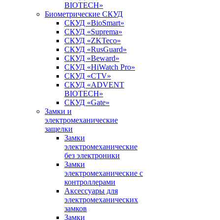
BIOTECH»
Биометрические СКУД
СКУД «BioSmart»
СКУД «Suprema»
СКУД «ZKTeco»
СКУД «RusGuard»
СКУД «Beward»
СКУД «HiWatch Pro»
СКУД «CTV»
СКУД «ADVENT
BIOTECH»
СКУД «Gate»
Замки и
электромеханические
защелки
Замки
электромеханические
без электроники
Замки
электромеханические с
контроллерами
Аксессуары для
электромеханических
замков
Замки