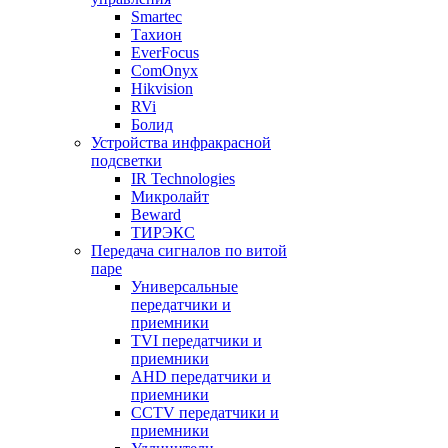
Smartec
Тахион
EverFocus
ComOnyx
Hikvision
RVi
Болид
Устройства инфракрасной
подсветки
IR Technologies
Микролайт
Beward
ТИРЭКС
Передача сигналов по витой
паре
Универсальные
передатчики и
приемники
TVI передатчики и
приемники
AHD передатчики и
приемники
CCTV передатчики и
приемники