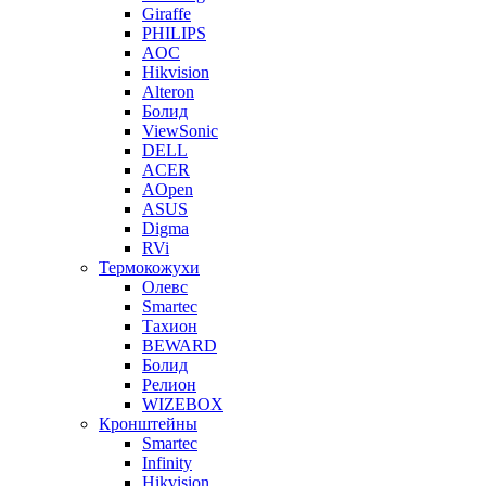
Giraffe
PHILIPS
AOC
Hikvision
Alteron
Болид
ViewSonic
DELL
ACER
AOpen
ASUS
Digma
RVi
Термокожухи
Олевс
Smartec
Тахион
BEWARD
Болид
Релион
WIZEBOX
Кронштейны
Smartec
Infinity
Hikvision