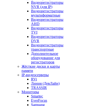
Видеорегистраторы
NVR (для IP)
Видеорегистраторы
мультиформатные
Видеорегистраторы
AHD
Видеорегистраторы
TVI
Видеорегистраторы
DVR
Видеорегистраторы
транспортные
Дополнительное
оборудование для
регистраторов
Жёсткие диски и карты
памяти
IP-видеосерверы
RVi
Линия (ДевЛайн)
TRASSIR
Мониторы
Smartec
EverFocus
Samsung