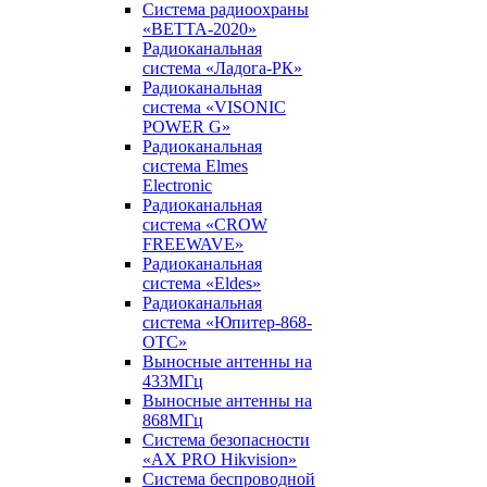
Система радиоохраны
«ВЕТТА-2020»
Радиоканальная
система «Ладога-РК»
Радиоканальная
система «VISONIC
POWER G»
Радиоканальная
система Elmes
Electronic
Радиоканальная
система «CROW
FREEWAVE»
Радиоканальная
система «Eldes»
Радиоканальная
система «Юпитер-868-
ОТС»
Выносные антенны на
433МГц
Выносные антенны на
868МГц
Система безопасности
«AX PRO Hikvision»
Система беспроводной