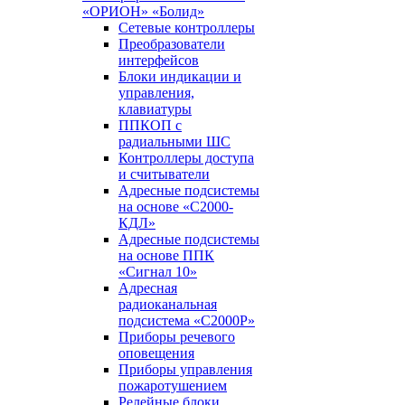
«ОРИОН» «Болид»
Сетевые контроллеры
Преобразователи
интерфейсов
Блоки индикации и
управления,
клавиатуры
ППКОП с
радиальными ШС
Контроллеры доступа
и считыватели
Адресные подсистемы
на основе «С2000-
КДЛ»
Адресные подсистемы
на основе ППК
«Сигнал 10»
Адресная
радиоканальная
подсистема «С2000Р»
Приборы речевого
оповещения
Приборы управления
пожаротушением
Релейные блоки