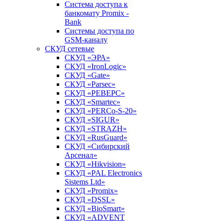
Система доступа к
банкомату Promix -
Bank
Системы доступа по
GSM-каналу
СКУД сетевые
СКУД «ЭРА»
СКУД «IronLogic»
СКУД «Gate»
СКУД «Parsec»
СКУД «РЕВЕРС»
СКУД «Smartec»
СКУД «PERCo-S-20»
СКУД «SIGUR»
СКУД «STRAZH»
СКУД «RusGuard»
СКУД «Сибирский
Арсенал»
СКУД «Hikvision»
СКУД «PAL Electronics
Sistems Ltd»
СКУД «Promix»
СКУД «DSSL»
СКУД «BioSmart»
СКУД «ADVENT