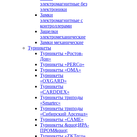
электромагнитные без
электроники
Замки
электромагнитные с
контроллерами
Защелки
электромеханические
Замки механические
Турникеты
Турникеты «Ростов-
Дон»
Турникеты «PERCo»
Турникеты «ОМА»
Турникеты
«OXGARD»
Турникеты
«CARDDEX»
Турникеты триподы
«Smartec»
Турникеты триподы
«Сибирский Арсенал»
Турникеты «САМЕ»
Турникеты &quot;ИРА-
ПРОМ&quot;
Турникеты «ZKTeco»