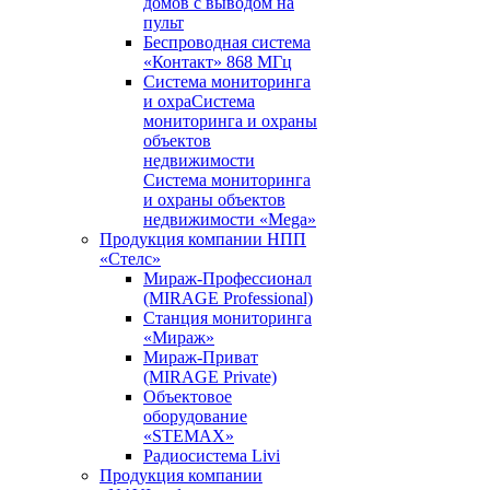
домов с выводом на
пульт
Беспроводная система
«Контакт» 868 МГц
Система мониторинга
и охраСистема
мониторинга и охраны
объектов
недвижимости
Система мониторинга
и охраны объектов
недвижимости «Mega»
Продукция компании НПП
«Стелс»
Мираж-Профессионал
(MIRAGE Professional)
Станция мониторинга
«Мираж»
Мираж-Приват
(MIRAGE Private)
Объектовое
оборудование
«STEMAX»
Радиосистема Livi
Продукция компании