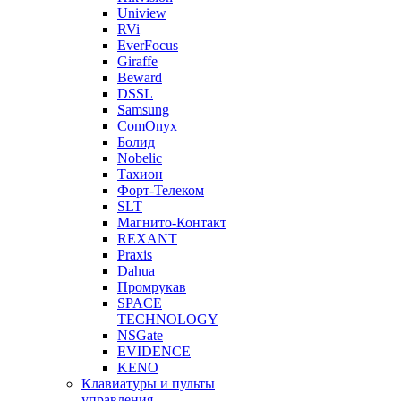
Uniview
RVi
EverFocus
Giraffe
Beward
DSSL
Samsung
ComOnyx
Болид
Nobelic
Тахион
Форт-Телеком
SLT
Магнито-Контакт
REXANT
Praxis
Dahua
Промрукав
SPACE
TECHNOLOGY
NSGate
EVIDENCE
KENO
Клавиатуры и пульты
управления