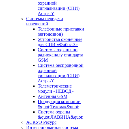
охранной
сигнализации (СПИ)
Астра-Y
Системы передачи
извещений
Телефонные приставки
(автодозвон)
Устройства оконечные
для СПИ «Фобос-3»
Системы охраны по
радиоканалу стандарта
GSM
Система беспроводной
охранной
сигнализации (СПИ)
Астра-Y
Телеметрические
модули «НЕВОД»
Антенны GSM
Продукция компании
&quot;Телемак&quot;
Система охраны
&quot;ЛАВИНА&quot;
АСКУЭ Ресурс
Интегрированная система