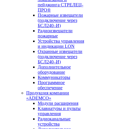
пейджинга СТРЕЛЕЦ-
ПРО®
Пожарные извещатели
(подключение через
БСЛ240–И)
Радиоизвещатели
пожарные
Устройства управления
и индикации LON
Охранные извещатели
(подключение через
БСЛ240–И)
Дополнительное
оборудование
Коммуникаторы
Программное
обеспечение
Продукция компании
«ADEMCO»
Модули расширения
Клавиатуры и пульты
управления
Радиоканальные
устройства