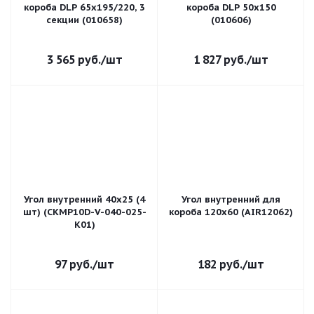
короба DLP 65x195/220, 3
короба DLP 50х150
секции (010658)
(010606)
3 565
руб.
/шт
1 827
руб.
/шт
Угол внутренний 40х25 (4
Угол внутренний для
шт) (CKMP10D-V-040-025-
короба 120х60 (AIR12062)
K01)
97
руб.
/шт
182
руб.
/шт