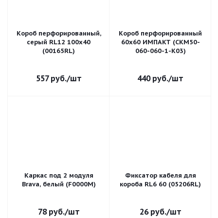
Короб перфорированный,
Короб перфорированный
серый RL12 100x40
60х60 ИМПАКТ (CKM50-
(00165RL)
060-060-1-K03)
557
руб.
/шт
440
руб.
/шт
Каркас под 2 модуля
Фиксатор кабеля для
Brava, белый (F0000M)
короба RL6 60 (05206RL)
78
руб.
/шт
26
руб.
/шт