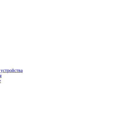
 устройства
я
е