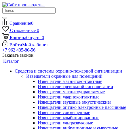
Сравнение
0
Отложенные
0
Корзина
0
пуста
0
Войти
Мой кабинет
+7 962 435-80-56
Заказать звонок
Каталог
Средства и системы охранно-пожарной сигнализации
Извещатели охранные для помещений
Извещатели магнитоконтактные
Извещатели тревожной сигнализации
Извещатели магнитоуправляемые
Извещатели ударноконтактные
Извещатели звуковые (акустические)
Извещатели оптико-электронные пассивные
Извещатели совмещенные
Извещатели комбинированные
Извещатели ультразвуковые
Извещатели вибрационные и емкостные