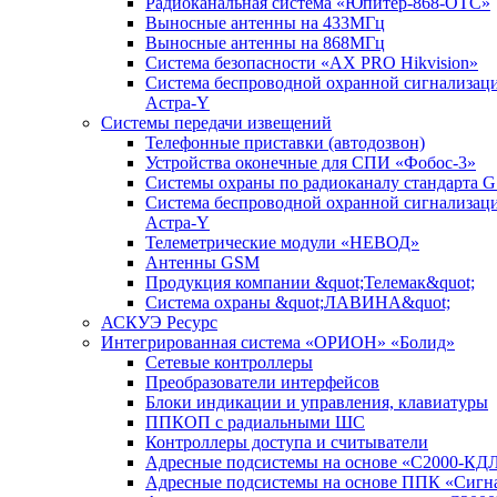
Радиоканальная система «Юпитер-868-ОТС»
Выносные антенны на 433МГц
Выносные антенны на 868МГц
Система безопасности «AX PRO Hikvision»
Система беспроводной охранной сигнализац
Астра-Y
Системы передачи извещений
Телефонные приставки (автодозвон)
Устройства оконечные для СПИ «Фобос-3»
Системы охраны по радиоканалу стандарта 
Система беспроводной охранной сигнализац
Астра-Y
Телеметрические модули «НЕВОД»
Антенны GSM
Продукция компании &quot;Телемак&quot;
Система охраны &quot;ЛАВИНА&quot;
АСКУЭ Ресурс
Интегрированная система «ОРИОН» «Болид»
Сетевые контроллеры
Преобразователи интерфейсов
Блоки индикации и управления, клавиатуры
ППКОП с радиальными ШС
Контроллеры доступа и считыватели
Адресные подсистемы на основе «С2000-КД
Адресные подсистемы на основе ППК «Сигн