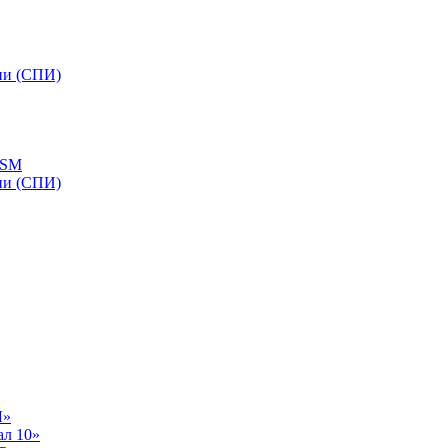
ии (СПИ)
GSM
ии (СПИ)
Л»
ал 10»