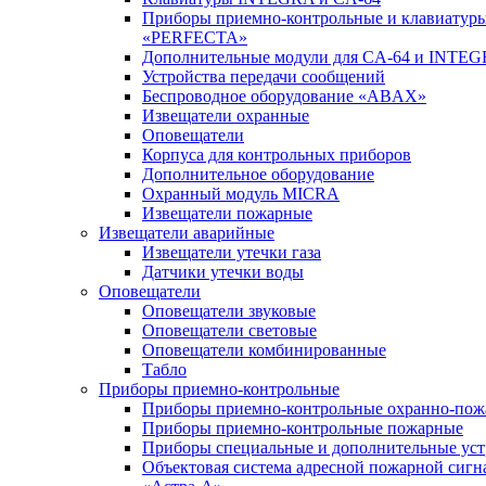
Приборы приемно-контрольные и клавиатуры
«PERFECTA»
Дополнительные модули для CA-64 и INTE
Устройства передачи сообщений
Беспроводное оборудование «ABAX»
Извещатели охранные
Оповещатели
Корпуса для контрольных приборов
Дополнительное оборудование
Охранный модуль MICRA
Извещатели пожарные
Извещатели аварийные
Извещатели утечки газа
Датчики утечки воды
Оповещатели
Оповещатели звуковые
Оповещатели световые
Оповещатели комбинированные
Табло
Приборы приемно-контрольные
Приборы приемно-контрольные охранно-по
Приборы приемно-контрольные пожарные
Приборы специальные и дополнительные уст
Объектовая система адресной пожарной сигн