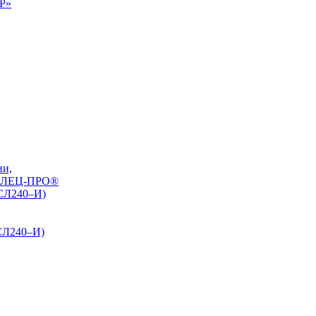
0Р»
ии,
РЕЛЕЦ-ПРО®
БСЛ240–И)
СЛ240–И)