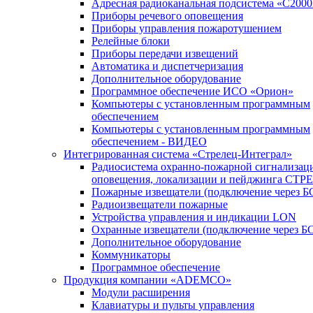
Адресная радиоканальная подсистема «С200
Приборы речевого оповещения
Приборы управления пожаротушением
Релейные блоки
Приборы передачи извещений
Автоматика и диспетчеризация
Дополнительное оборудование
Программное обеспечение ИСО «Орион»
Компьютеры с установленным программным
обеспечением
Компьютеры с установленным программным
обеспечением - ВИДЕО
Интегрированная система «Стрелец-Интеграл»
Радиосистема охранно-пожарной сигнализац
оповещения, локализации и пейджинга СТ
Пожарные извещатели (подключение через 
Радиоизвещатели пожарные
Устройства управления и индикации LON
Охранные извещатели (подключение через Б
Дополнительное оборудование
Коммуникаторы
Программное обеспечение
Продукция компании «ADEMCO»
Модули расширения
Клавиатуры и пульты управления