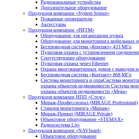
Радиоканальные устройства
Дополнительное оборудование
Продукция компании «System Sensor»
Пожарные оповещатели
Аксессуары
Продукция компании «РИТМ»
Оборудование для организации пульта
Оборудование для мониторинга мобильных о
Беспроводная система «Контакт» 433 МГц
Пультовая охрана с установлением соединени
Сопутствующее оборудование
Пультовая охрана через Ethernet
Охрана многоквартирных домов с выводом на
Беспроводная система «Контакт» 868 МГц
Система мониторинга и охраСистема монито
охраны объектов недвижимости Система мон
охраны объектов недвижимости «Mega»
Продукция компании НПП «Стелс»
Мираж-Профессионал (MIRAGE Professional)
Станция мониторинга «Мираж»
Мираж-Приват (MIRAGE Private)
Объектовое оборудование «STEMAX»
Радиосистема Livi
Продукция компании «NAVIgard»
Объектовое оборудование