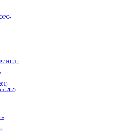
ВЭРС-
-РИНГ-1»
»
01)
нг-202)
G»
E»