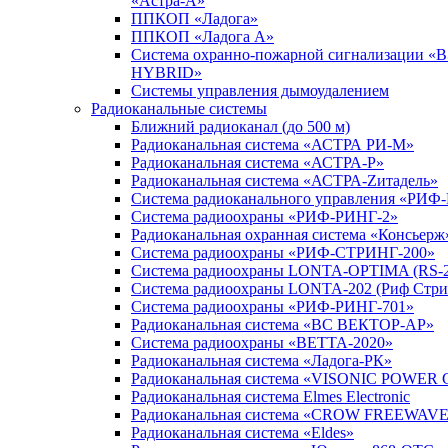
«Астра-А»
ППКОП «Ладога»
ППКОП «Ладога А»
Система охранно-пожарной сигнализации «
HYBRID»
Системы управления дымоудалением
Радиоканальные системы
Ближний радиоканал (до 500 м)
Радиоканальная система «АСТРА РИ-М»
Радиоканальная система «АСТРА-Р»
Радиоканальная система «АСТРА-Zитадель»
Система радиоканального управления «РИФ
Система радиоохраны «РИФ-РИНГ-2»
Радиоканальная охранная система «Консьерж
Система радиоохраны «РИФ-СТРИНГ-200»
Система радиоохраны LONTA-OPTIMA (RS-2
Система радиоохраны LONTA-202 (Риф Стри
Система радиоохраны «РИФ-РИНГ-701»
Радиоканальная система «ВС ВЕКТОР-АР»
Система радиоохраны «ВЕТТА-2020»
Радиоканальная система «Ладога-РК»
Радиоканальная система «VISONIC POWER 
Радиоканальная система Elmes Electronic
Радиоканальная система «CROW FREEWAV
Радиоканальная система «Eldes»