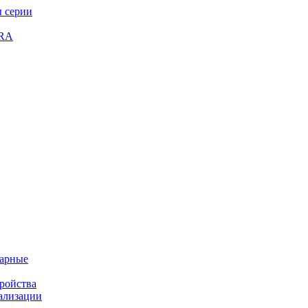
 серии
GRA
жарные
ройства
ализации