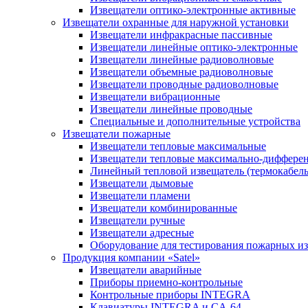
Извещатели оптико-электронные активные
Извещатели охранные для наружной установки
Извещатели инфракрасные пассивные
Извещатели линейные оптико-электронные
Извещатели линейные радиоволновые
Извещатели объемные радиоволновые
Извещатели проводные радиоволновые
Извещатели вибрационные
Извещатели линейные проводные
Специальные и дополнительные устройства
Извещатели пожарные
Извещатели тепловые максимальные
Извещатели тепловые максимально-диффере
Линейный тепловой извещатель (термокабель
Извещатели дымовые
Извещатели пламени
Извещатели комбинированные
Извещатели ручные
Извещатели адресные
Оборудование для тестирования пожарных и
Продукция компании «Satel»
Извещатели аварийные
Приборы приемно-контрольные
Контрольные приборы INTEGRA
Клавиатуры INTEGRA и CA-64